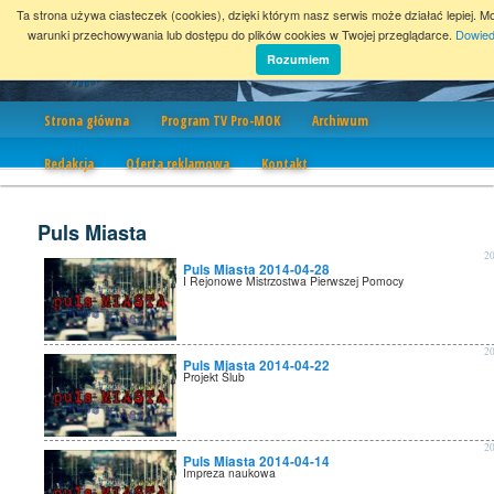
Ta strona używa ciasteczek (cookies), dzięki którym nasz serwis może działać lepiej. M
warunki przechowywania lub dostępu do plików cookies w Twojej przeglądarce.
Dowied
Rozumiem
Nawigacja
Strona główna
Program TV Pro-MOK
Archiwum
Redakcja
Oferta reklamowa
Kontakt
Puls Miasta
2
Puls Miasta 2014-04-28
I Rejonowe Mistrzostwa Pierwszej Pomocy
2
Puls Miasta 2014-04-22
Projekt Ślub
2
Puls Miasta 2014-04-14
Impreza naukowa