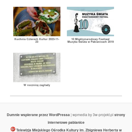
Kuchnia Czterech Kultur 2023-11-
10 Międzynarodowy Festiwal
23
Muzyka Świata w Pabianicach 2019
W rocznicę zagłady
Dumnie wspierane przez WordPressa
| wpmedia by 3w-projekt.pl
strony
internetowe pabianice
Telewizja Miejskiego Ośrodka Kultury im. Zbigniewa Herberta w