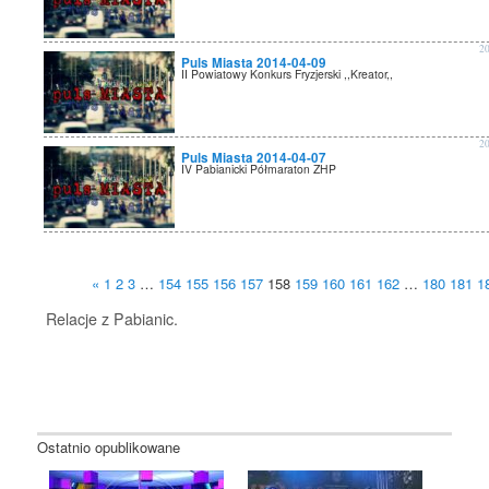
2
Puls Miasta 2014-04-09
II Powiatowy Konkurs Fryzjerski ,,Kreator,,
2
Puls Miasta 2014-04-07
IV Pabianicki Półmaraton ZHP
«
1
2
3
…
154
155
156
157
158
159
160
161
162
…
180
181
1
Relacje z Pabianic.
Ostatnio opublikowane