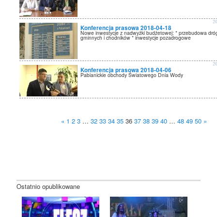
2
Konferencja prasowa 2018-04-18
Nowe inwestycje z nadwyżki budżetowej: * przebudowa dró
gminnych i chodników * inwestycje pozadrogowe
2
Konferencja prasowa 2018-04-06
Pabianickie obchody Światowego Dnia Wody
«
1
2
3
…
32
33
34
35
36
37
38
39
40
…
48
49
50
»
Ostatnio opublikowane