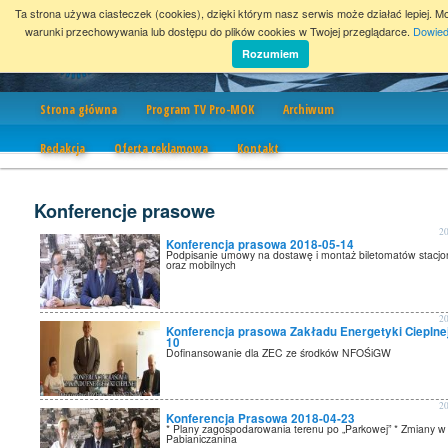
Ta strona używa ciasteczek (cookies), dzięki którym nasz serwis może działać lepiej. M
warunki przechowywania lub dostępu do plików cookies w Twojej przeglądarce.
Dowied
Rozumiem
Nawigacja
Strona główna
Program TV Pro-MOK
Archiwum
Redakcja
Oferta reklamowa
Kontakt
Konferencje prasowe
2
Konferencja prasowa 2018-05-14
Podpisanie umowy na dostawę i montaż biletomatów stacjo
oraz mobilnych
2
Konferencja prasowa Zakładu Energetyki Cieplne
10
Dofinansowanie dla ZEC ze środków NFOŚiGW
2
Konferencja Prasowa 2018-04-23
* Plany zagospodarowania terenu po „Parkowej” * Zmiany w
Pabianiczanina