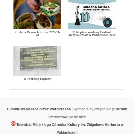
Kuchnia Czterech Kultur 2023-11-
10 Międzynarodowy Festiwal
23
Muzyka Świata w Pabianicach 2019
W rocznicę zagłady
Dumnie wspierane przez WordPressa
| wpmedia by 3w-projekt.pl
strony
internetowe pabianice
Telewizja Miejskiego Ośrodka Kultury im. Zbigniewa Herberta w
Pabianicach