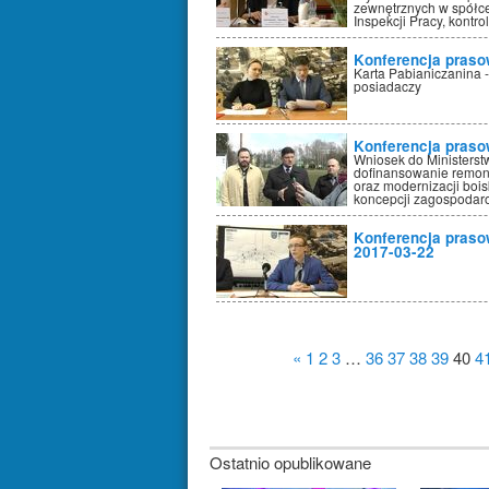
zewnętrznych w spółce
Inspekcji Pracy, kont
Konferencja praso
Karta Pabianiczanina -
posiadaczy
Konferencja praso
Wniosek do Ministerstw
dofinansowanie remont
oraz modernizacji boi
koncepcji zagospodar
Konferencja praso
2017-03-22
«
1
2
3
…
36
37
38
39
40
4
Ostatnio opublikowane