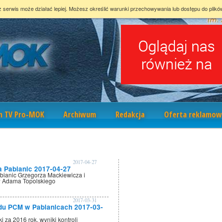
z serwis może działać lepiej. Możesz określić warunki przechowywania lub dostępu do plikó
m TV Pro-MOK
Archiwum
Redakcja
Oferta reklamow
2017-04-27
a Pabianic 2017-04-27
abianic Grzegorza Mackiewicza i
w Adama Topolskiego
2017-03-31
du PCM w Pabianicach 2017-03-
i za 2016 rok, wyniki kontroli