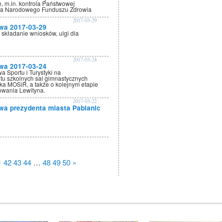
, m.in. kontrola Państwowej
rola Narodowego Funduszu Zdrowia
2017-03-29
wa 2017-03-29
 składanie wniosków, ulgi dla
2017-03-24
wa 2017-03-24
a Sportu i Turystyki na
u szkolnych sal gimnastycznych
ska MOSiR, a także o kolejnym etapie
owania Lewityna.
2017-03-22
wa prezydenta miasta Pabianic
1
42
43
44
…
48
49
50
»