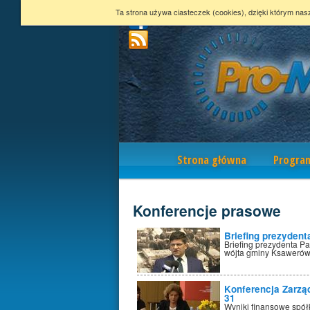
Ta strona używa ciasteczek (cookies), dzięki którym nas
Nawigacja
Strona główna
Progra
Konferencje prasowe
Briefing prezydent
Briefing prezydenta P
wójta gminy Ksaweró
Konferencja Zarzą
31
Wyniki finansowe spółk