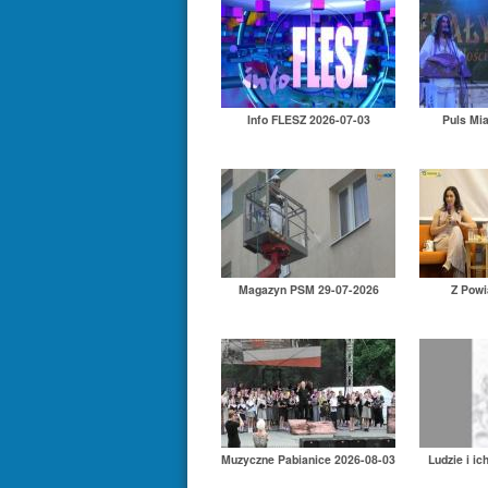
Info FLESZ 2026-07-03
Puls Mi
Magazyn PSM 29-07-2026
Z Powi
Muzyczne Pabianice 2026-08-03
Ludzie i ic