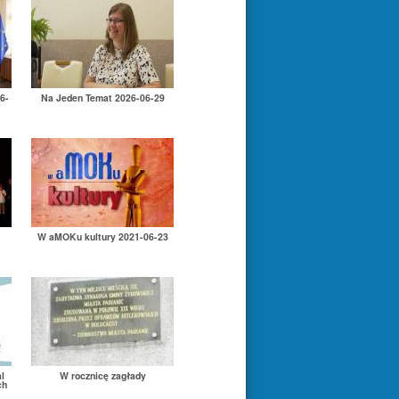
6-
Na Jeden Temat 2026-06-29
W aMOKu kultury 2021-06-23
l
W rocznicę zagłady
ch