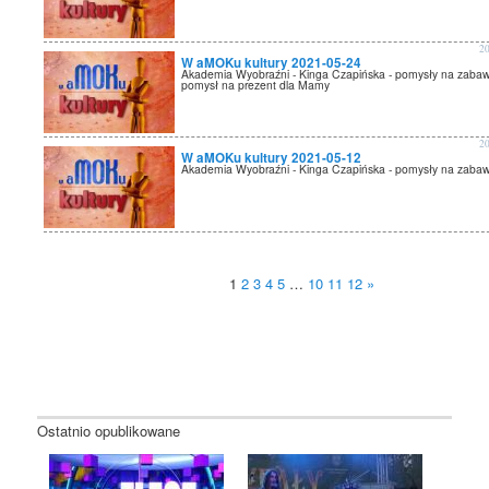
2
W aMOKu kultury 2021-05-24
Akademia Wyobraźni - Kinga Czapińska - pomysły na zabaw
pomysł na prezent dla Mamy
2
W aMOKu kultury 2021-05-12
Akademia Wyobraźni - Kinga Czapińska - pomysły na zaba
1
2
3
4
5
…
10
11
12
»
Ostatnio opublikowane