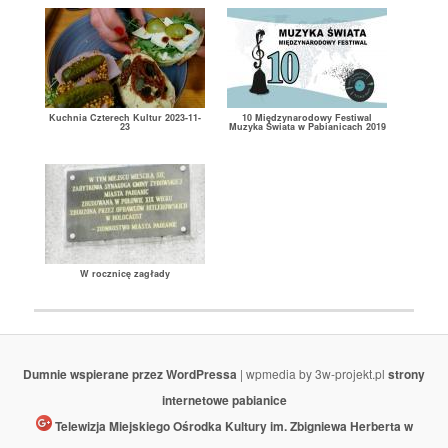
Kuchnia Czterech Kultur 2023-11-
10 Międzynarodowy Festiwal
23
Muzyka Świata w Pabianicach 2019
W rocznicę zagłady
Dumnie wspierane przez WordPressa
| wpmedia by 3w-projekt.pl
strony
internetowe pabianice
Telewizja Miejskiego Ośrodka Kultury im. Zbigniewa Herberta w