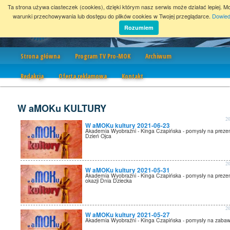
Ta strona używa ciasteczek (cookies), dzięki którym nasz serwis może działać lepiej. M
warunki przechowywania lub dostępu do plików cookies w Twojej przeglądarce.
Dowied
Rozumiem
Nawigacja
Strona główna
Program TV Pro-MOK
Archiwum
Redakcja
Oferta reklamowa
Kontakt
W aMOKu KULTURY
2
W aMOKu kultury 2021-06-23
Akademia Wyobraźni - Kinga Czapińska - pomysły na preze
Dzień Ojca
2
W aMOKu kultury 2021-05-31
Akademia Wyobraźni - Kinga Czapińska - pomysły na prezen
okazji Dnia Dziecka
2
W aMOKu kultury 2021-05-27
Akademia Wyobraźni - Kinga Czapińska - pomysły na zaba