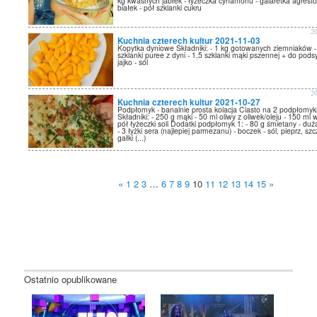
kg kwaśnych jabłek - łyżeczka cynamonu - galaretka agresto
białek - pół szklanki cukru
2
Kuchnia czterech kultur 2021-11-03
Kopytka dyniowe Składniki: - 1 kg gotowanych ziemniaków -
szklanki puree z dyni - 1,5 szklanki mąki pszennej + do pods
jajko - sól
2
Kuchnia czterech kultur 2021-10-27
Podpłomyk - banalnie prosta kolacja Ciasto na 2 podpłomyk
Składniki: - 250 g mąki - 50 ml oliwy z oliwek/oleju - 150 ml 
pół łyżeczki soli Dodatki podpłomyk 1: - 80 g śmietany - duż
- 3 łyżki sera (najlepiej parmezanu) - boczek - sól, pieprz, sz
gałki (...)
«
1
2
3
…
6
7
8
9
10
11
12
13
14
15
»
Ostatnio opublikowane