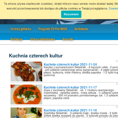
Ta strona używa ciasteczek (cookies), dzięki którym nasz serwis może działać lepiej. M
warunki przechowywania lub dostępu do plików cookies w Twojej przeglądarce.
Dowied
Rozumiem
Nawigacja
Strona główna
Program TV Pro-MOK
Archiwum
Redakcja
Oferta reklamowa
Kontakt
Kuchnia czterech kultur
2
Kuchnia czterech kultur 2021-11-24
Kaczka z pomarańczami Składniki: - 6 kaczych udek - 2 po
- pół szklanki czerwonego wina (opcjonalnie) - 4 ząbki czosnk
pieprz, kurkuma, imbir mielony, słodka papryka - 1-2 łyżki mą
pszennej
2
Kuchnia czterech kultur 2021-11-17
Zupa z soczewicy Składniki: - ok. 1 l bulionu warzywnego -
marchewka - ćwiartka selera - mała cebula - ¾ szklanki cze
soczewicy - 300 ml przecieru pomidorowego (ok. 1,5 szklanki)
pieprz, papryka ostra
2
Kuchnia czterech kultur 2021-11-10
Szarlotka Składniki: - 3 szklanki mąki - kostka masła - 3 łyżki
żółtek (białka zostawić do pianki) - 3 łyżeczki proszku do pie