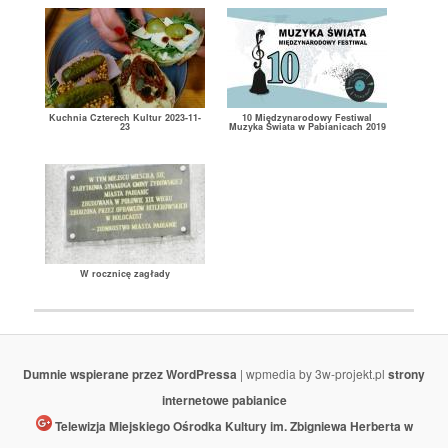
Kuchnia Czterech Kultur 2023-11-
10 Międzynarodowy Festiwal
23
Muzyka Świata w Pabianicach 2019
W rocznicę zagłady
Dumnie wspierane przez WordPressa
| wpmedia by 3w-projekt.pl
strony
internetowe pabianice
Telewizja Miejskiego Ośrodka Kultury im. Zbigniewa Herberta w