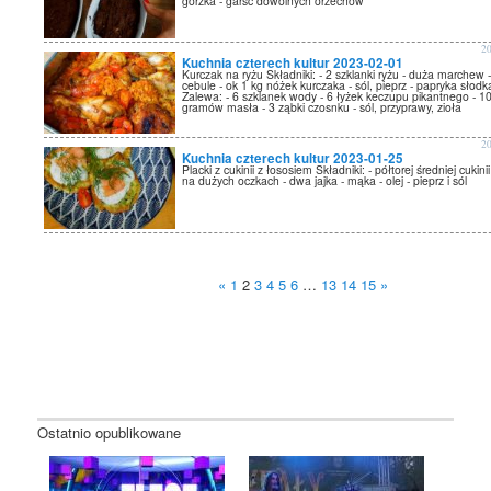
gorzka - garść dowolnych orzechów
2
Kuchnia czterech kultur 2023-02-01
Kurczak na ryżu Składniki: - 2 szklanki ryżu - duża marchew 
cebule - ok 1 kg nóżek kurczaka - sól, pieprz - papryka słodka
Zalewa: - 6 szklanek wody - 6 łyżek keczupu pikantnego - 1
gramów masła - 3 ząbki czosnku - sól, przyprawy, zioła
2
Kuchnia czterech kultur 2023-01-25
Placki z cukinii z łososiem Składniki: - półtorej średniej cukinii
na dużych oczkach - dwa jajka - mąka - olej - pieprz i sól
«
1
2
3
4
5
6
…
13
14
15
»
Ostatnio opublikowane