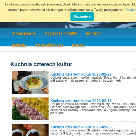
Ta strona używa ciasteczek (cookies), dzięki którym nasz serwis może działać lepiej. M
warunki przechowywania lub dostępu do plików cookies w Twojej przeglądarce.
Dowied
Rozumiem
Nawigacja
Strona główna
Program TV Pro-MOK
Archiwum
Redakcja
Oferta reklamowa
Kontakt
Kuchnia czterech kultur
2
Kuchnia czterech kultur 2023-02-22
Łódzkie cuda z ziemniaków - prażoki Składniki: - 1 kg ziemn
pół szklanki mąki pszennej - cebula - boczek - kefir
2
Kuchnia czterech kultur 2023-02-15
Ser po gruzińsku Składniki: - twaróg tłusty - woda - sól - sos
Oraz do docelowego sosu: - śmietana 12% - majonez - sos s
czosnek Do ozdoby: - czerwona cebula - ogórek kiszony - na
pietruszki
2
Kuchnia czterech kultur 2023-02-08
Brownie w zdrowej wersji Składniki: - szklanka ugotowanej, b
fasoli - 2-3 łyżki miodu - łyżka masła orzechowego - 1 czeko