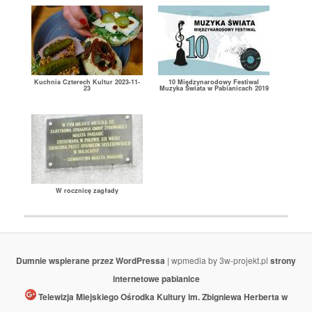
Kuchnia Czterech Kultur 2023-11-
10 Międzynarodowy Festiwal
23
Muzyka Świata w Pabianicach 2019
W rocznicę zagłady
Dumnie wspierane przez WordPressa
| wpmedia by 3w-projekt.pl
strony
internetowe pabianice
Telewizja Miejskiego Ośrodka Kultury im. Zbigniewa Herberta w