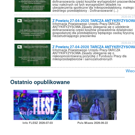
dofinansowania części kosztów wynagrodzeń pracownikó
oraz należnych od tych wynagrodzeń składek na
ubezpieczenia społeczne dla mikroprzedsiębiorcy, małego 
średniego przedsiębiorcy - Dofinansowanie (...)
2020-04-2
Z Powiatu 27-04-2020 TARCZA ANTYKRYZYSOW
Informacja Powiatowego Urzędu Pracy-TARCZA
ANTYKRYZYSOWA Zasady ubiegania się o udzielenie
dofinansowania części kosztów prowadzenia działalności
gospodarczej dla przedsiębiorcy będącego osobą fizyczną
niezatrudniającego pracownika
2020-04-2
Z Powiatu 27-04-2020 TARCZA ANTYKRYZYSOW
Informacja Powiatowego Urzędu Pracy-TARCZA
ANTYKRYZYSOWA Zasady ubiegania się o
niskooprocentowaną pożyczkę z Funduszu Pracy dla
mikroprzedsiębiorców i samozatrudnionych
Wiec
Ostatnio opublikowane
Info FLESZ 2026-07-03
Puls Miasta 2026-06-22