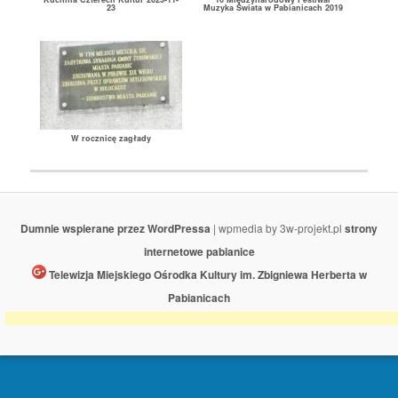
23
Muzyka Świata w Pabianicach 2019
W rocznicę zagłady
Dumnie wspierane przez WordPressa
| wpmedia by 3w-projekt.pl
strony
internetowe pabianice
Telewizja Miejskiego Ośrodka Kultury im. Zbigniewa Herberta w
Pabianicach