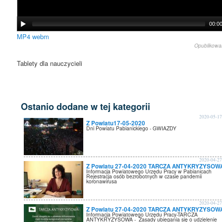
00:0
MP4
webm
Opublikow
Tablety dla nauczycieli
Ostanio dodane w tej kategorii
2020-05-1
Z Powiatu17-05-2020
Dni Powiatu Pabianickiego - GWIAZDY
2020-04-2
Z Powiatu 27-04-2020 TARCZA ANTYKRYZYSOW
Informacja Powiatowego Urzędu Pracy w Pabianicach
Rejestracja osób bezrobotnych w czasie pandemii
koronawirusa
2020-04-2
Z Powiatu 27-04-2020 TARCZA ANTYKRYZYSOW
Informacja Powiatowego Urzędu Pracy-TARCZA
ANTYKRYZYSOWA - Zasady ubiegania się o udzielenie