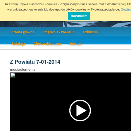
Ta strona używa ciasteczek (cookies), dzięki którym nasz serwis może działać lepiej. M
warunki przechowywania lub dostępu do plików cookies w Twojej przeglądarce.
Dowied
Rozumiem
Nawigacja
Strona główna
Program TV Pro-MOK
Archiwum
Redakcja
Oferta reklamowa
Kontakt
Z Powiatu 7-01-2014
mediaelements