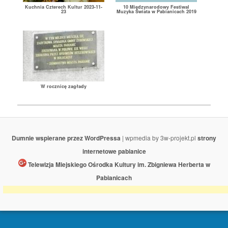
Kuchnia Czterech Kultur 2023-11-
10 Międzynarodowy Festiwal
23
Muzyka Świata w Pabianicach 2019
W rocznicę zagłady
Dumnie wspierane przez WordPressa
| wpmedia by 3w-projekt.pl
strony
internetowe pabianice
Telewizja Miejskiego Ośrodka Kultury im. Zbigniewa Herberta w
Pabianicach