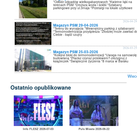
*Odbiór odpadów wielkogabarytowych *Kwietne łąki na
terenach PSM *Droższa woda i ścieki *Szlabany
parkingowe przy ul.3maja *Przetargi na lokale użytkowe
2026-04-2
Magazyn PSM 29-04-2026
*Tereny do wynajęcia *Wewnętrzny parking z szlabanami
*Termomodernizacja przyśpiesza *Złodziej może zawitać d
Ciebie - bądź czujny
2026-03-2
Magazyn PSM 25-03-2026
*Kolejne bloki do termomodernizacji *Uwaga na samowolę
budowlaną *Płacisz czynsz przelewem?-zrezygnuj z
książeczek *Świąteczne życzenia *8 marca w Baraku
Wiec
Ostatnio opublikowane
Info FLESZ 2026-07-03
Puls Miasta 2026-06-22