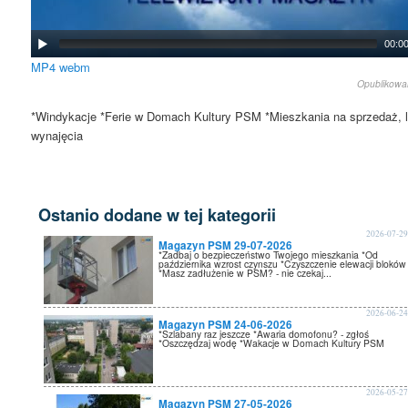
00:0
MP4
webm
Opublikow
*Windykacje *Ferie w Domach Kultury PSM *Mieszkania na sprzedaż, l
wynajęcia
Ostanio dodane w tej kategorii
2026-07-2
Magazyn PSM 29-07-2026
*Zadbaj o bezpieczeństwo Twojego mieszkania *Od
października wzrost czynszu *Czyszczenie elewacji bloków
*Masz zadłużenie w PSM? - nie czekaj...
2026-06-2
Magazyn PSM 24-06-2026
*Szlabany raz jeszcze *Awaria domofonu? - zgłoś
*Oszczędzaj wodę *Wakacje w Domach Kultury PSM
2026-05-2
Magazyn PSM 27-05-2026