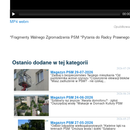
00:0
MP4
webm
Opublikow
*Fragmenty Walnego Zgromadzenia PSM *Pytania do Radcy Prawnego
Ostanio dodane w tej kategorii
2026-07-2
Magazyn PSM 29-07-2026
*Zadbaj o bezpieczeństwo Twojego mieszkania *Od
października wzrost czynszu *Czyszczenie elewacji bloków
*Masz zadłużenie w PSM? - nie czekaj...
2026-06-2
Magazyn PSM 24-06-2026
*Szlabany raz jeszcze *Awaria domofonu? - zgłoś
*Oszczędzaj wodę *Wakacje w Domach Kultury PSM
2026-05-2
Magazyn PSM 27-05-2026
*Odbiór odpadów wielkogabarytowych *Kwietne łąki na
terenach PSM *Droższa woda i ścieki *Szlabany