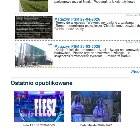
parkingowe przy ul.3maja *Przetargi na lokale użytkowe
2026-04-2
Magazyn PSM 29-04-2026
*Tereny do wynajęcia *Wewnętrzny parking z szlabanami
*Termomodernizacja przyśpiesza *Złodziej może zawitać d
Ciebie - bądź czujny
2026-03-2
Magazyn PSM 25-03-2026
*Kolejne bloki do termomodernizacji *Uwaga na samowolę
budowlaną *Płacisz czynsz przelewem?-zrezygnuj z
książeczek *Świąteczne życzenia *8 marca w Baraku
Wiec
Ostatnio opublikowane
Info FLESZ 2026-07-03
Puls Miasta 2026-06-22