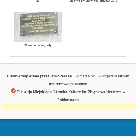
23
Muzyka Świata w Pabianicach 2019
W rocznicę zagłady
Dumnie wspierane przez WordPressa
| wpmedia by 3w-projekt.pl
strony
internetowe pabianice
Telewizja Miejskiego Ośrodka Kultury im. Zbigniewa Herberta w
Pabianicach