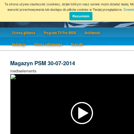
Ta strona używa ciasteczek (cookies), dzięki którym nasz serwis może działać lepiej. M
warunki przechowywania lub dostępu do plików cookies w Twojej przeglądarce.
Dowied
Rozumiem
Nawigacja
Strona główna
Program TV Pro-MOK
Archiwum
Redakcja
Oferta reklamowa
Kontakt
Magazyn PSM 30-07-2014
mediaelements