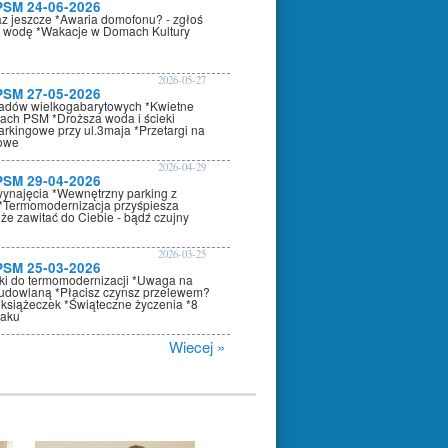
PSM 24-06-2026
az jeszcze *Awaria domofonu? - zgłoś
 wodę *Wakacje w Domach Kultury
2026-05-27
PSM 27-05-2026
adów wielkogabarytowych *Kwietne
nach PSM *Droższa woda i ścieki
arkingowe przy ul.3maja *Przetargi na
kowe
2026-04-29
PSM 29-04-2026
wynajęcia *Wewnętrzny parking z
*Termomodernizacja przyśpiesza
że zawitać do Ciebie - bądź czujny
2026-03-25
PSM 25-03-2026
oki do termomodernizacji *Uwaga na
dowlaną *Płacisz czynsz przelewem?
 książeczek *Świąteczne życzenia *8
raku
Wiecej »