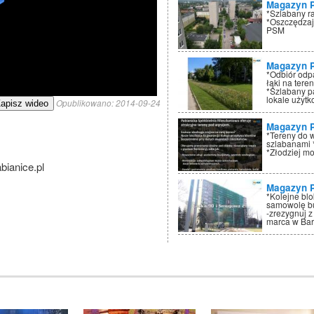
Magazyn 
*Szlabany r
*Oszczędzaj
PSM
Magazyn 
*Odbiór odp
łąki na tere
*Szlabany p
lokale użyt
Opublikowano:
2014-09-24
apisz wideo
Magazyn 
*Tereny do 
szlabanami 
*Złodziej mo
ianice.pl
Magazyn 
*Kolejne bl
samowolę bu
-zrezygnuj z
marca w Ba