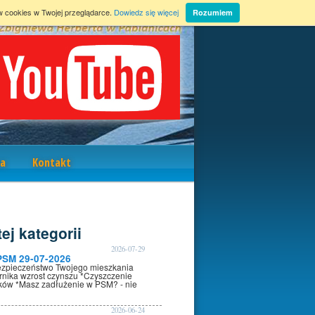
w cookies w Twojej przeglądarce.
Dowiedz się więcej
Rozumiem
a
Kontakt
ej kategorii
2026-07-29
PSM 29-07-2026
ezpieczeństwo Twojego mieszkania
rnika wzrost czynszu *Czyszczenie
oków *Masz zadłużenie w PSM? - nie
2026-06-24