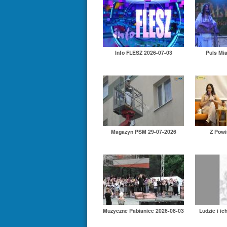
Info FLESZ 2026-07-03
Puls Mi
Magazyn PSM 29-07-2026
Z Powi
Muzyczne Pabianice 2026-08-03
Ludzie i ic