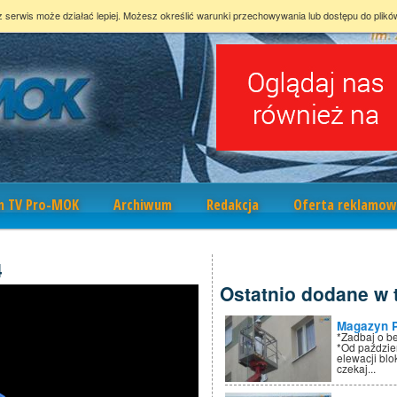
z serwis może działać lepiej. Możesz określić warunki przechowywania lub dostępu do plikó
m TV Pro-MOK
Archiwum
Redakcja
Oferta reklamow
4
Ostatnio dodane w t
Magazyn 
*Zadbaj o b
*Od paździe
elewacji bl
czekaj...