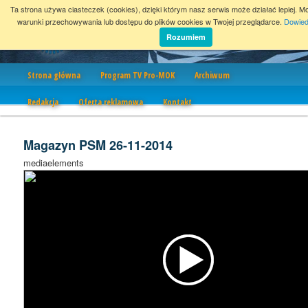
Ta strona używa ciasteczek (cookies), dzięki którym nasz serwis może działać lepiej. M
warunki przechowywania lub dostępu do plików cookies w Twojej przeglądarce.
Dowied
Rozumiem
Nawigacja
Strona główna
Program TV Pro-MOK
Archiwum
Redakcja
Oferta reklamowa
Kontakt
Magazyn PSM 26-11-2014
mediaelements