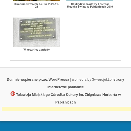
Kuchnia Czterech Kultur 2023-11-
10 Międzynarodowy Festiwal
23
Muzyka Świata w Pabianicach 2019
W rocznicę zagłady
Dumnie wspierane przez WordPressa
| wpmedia by 3w-projekt.pl
strony
internetowe pabianice
Telewizja Miejskiego Ośrodka Kultury im. Zbigniewa Herberta w
Pabianicach