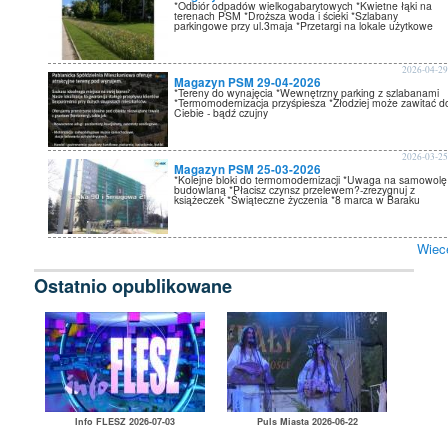
*Odbiór odpadów wielkogabarytowych *Kwietne łąki na
terenach PSM *Droższa woda i ścieki *Szlabany
parkingowe przy ul.3maja *Przetargi na lokale użytkowe
2026-04-2
Magazyn PSM 29-04-2026
*Tereny do wynajęcia *Wewnętrzny parking z szlabanami
*Termomodernizacja przyśpiesza *Złodziej może zawitać d
Ciebie - bądź czujny
2026-03-2
Magazyn PSM 25-03-2026
*Kolejne bloki do termomodernizacji *Uwaga na samowolę
budowlaną *Płacisz czynsz przelewem?-zrezygnuj z
książeczek *Świąteczne życzenia *8 marca w Baraku
Wiec
Ostatnio opublikowane
Info FLESZ 2026-07-03
Puls Miasta 2026-06-22