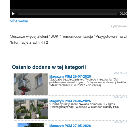
00:0
MP4
webm
Opublikow
*Jeszcze więcej zieleni *BOK *Termomodernizacja *Przygotowani na z
*Informacje z adm 4 i 2
Ostanio dodane w tej kategorii
2026-07-2
Magazyn PSM 29-07-2026
*Zadbaj o bezpieczeństwo Twojego mieszkania *Od
października wzrost czynszu *Czyszczenie elewacji bloków
*Masz zadłużenie w PSM? - nie czekaj...
2026-06-2
Magazyn PSM 24-06-2026
*Szlabany raz jeszcze *Awaria domofonu? - zgłoś
*Oszczędzaj wodę *Wakacje w Domach Kultury PSM
2026-05-2
Magazyn PSM 27-05-2026