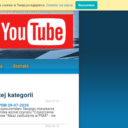
w cookies w Twojej przeglądarce.
Dowiedz się więcej
Rozumiem
a
Kontakt
ej kategorii
2026-07-29
PSM 29-07-2026
ezpieczeństwo Twojego mieszkania
rnika wzrost czynszu *Czyszczenie
oków *Masz zadłużenie w PSM? - nie
2026-06-24