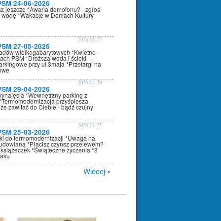
PSM 24-06-2026
az jeszcze *Awaria domofonu? - zgłoś
 wodę *Wakacje w Domach Kultury
2026-05-27
PSM 27-05-2026
adów wielkogabarytowych *Kwietne
nach PSM *Droższa woda i ścieki
arkingowe przy ul.3maja *Przetargi na
kowe
2026-04-29
PSM 29-04-2026
wynajęcia *Wewnętrzny parking z
*Termomodernizacja przyśpiesza
że zawitać do Ciebie - bądź czujny
2026-03-25
PSM 25-03-2026
oki do termomodernizacji *Uwaga na
dowlaną *Płacisz czynsz przelewem?
 książeczek *Świąteczne życzenia *8
raku
Wiecej »