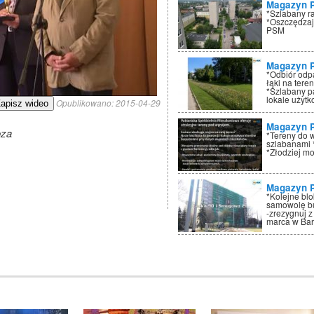
Magazyn 
*Szlabany r
*Oszczędzaj
PSM
Magazyn 
*Odbiór odp
łąki na tere
*Szlabany p
lokale użyt
Opublikowano:
2015-04-29
apisz wideo
Magazyn 
oza
*Tereny do 
szlabanami 
*Złodziej mo
Magazyn 
*Kolejne bl
samowolę bu
-zrezygnuj z
marca w Ba