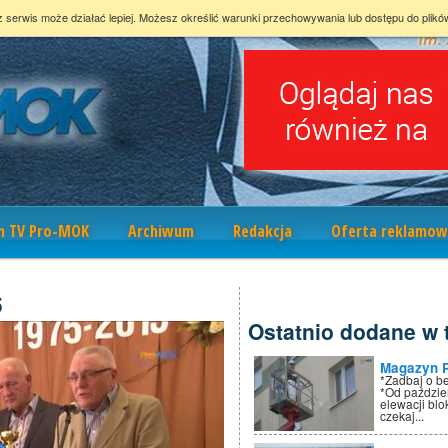
z serwis może działać lepiej. Możesz określić warunki przechowywania lub dostępu do plikó
m TV Pro-MOK
Archiwum
Redakcja
Oferta reklamow
5
Ostatnio dodane w t
Magazyn 
*Zadbaj o b
*Od paździe
elewacji bl
czekaj...