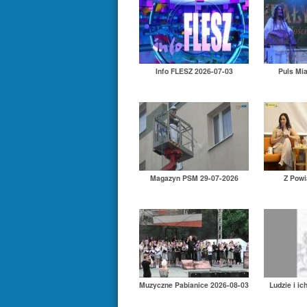
Info FLESZ 2026-07-03
Puls Mi
Magazyn PSM 29-07-2026
Z Powi
Muzyczne Pabianice 2026-08-03
Ludzie i ic