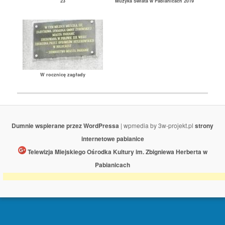
23
Muzyka Świata w Pabianicach 2019
W rocznicę zagłady
Dumnie wspierane przez WordPressa
| wpmedia by 3w-projekt.pl
strony
internetowe pabianice
Telewizja Miejskiego Ośrodka Kultury im. Zbigniewa Herberta w
Pabianicach