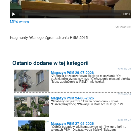
00:0
MP4
webm
Opublikow
Fragmenty Walnego Zgromadzenia PSM 2015
Ostanio dodane w tej kategorii
2026-07-2
Magazyn PSM 29-07-2026
*Zadbaj o bezpieczeństwo Twojego mieszkania *Od
października wzrost czynszu *Czyszczenie elewacji bloków
*Masz zadłużenie w PSM? - nie czekaj...
2026-06-2
Magazyn PSM 24-06-2026
*Szlabany raz jeszcze *Awaria domofonu? - zgłoś
*Oszczędzaj wodę *Wakacje w Domach Kultury PSM
2026-05-2
Magazyn PSM 27-05-2026
*Odbiór odpadów wielkogabarytowych *Kwietne łąki na
terenach PSM *Droższa woda i ścieki *Szlabany