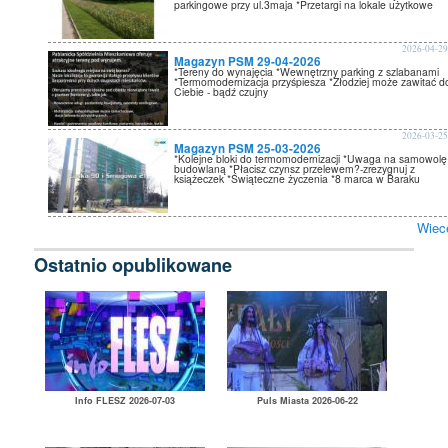
parkingowe przy ul.3maja *Przetargi na lokale użytkowe
2026-04-2
Magazyn PSM 29-04-2026
*Tereny do wynajęcia *Wewnętrzny parking z szlabanami
*Termomodernizacja przyśpiesza *Złodziej może zawitać d
Ciebie - bądź czujny
2026-03-2
Magazyn PSM 25-03-2026
*Kolejne bloki do termomodernizacji *Uwaga na samowolę
budowlaną *Płacisz czynsz przelewem?-zrezygnuj z
książeczek *Świąteczne życzenia *8 marca w Baraku
Wiec
Ostatnio opublikowane
Info FLESZ 2026-07-03
Puls Miasta 2026-06-22