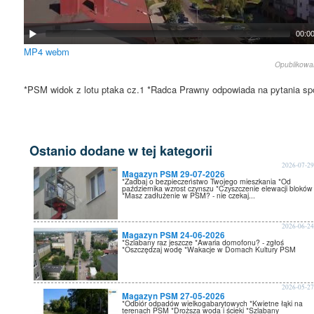
00:0
MP4
webm
Opublikow
*PSM widok z lotu ptaka cz.1 *Radca Prawny odpowiada na pytania sp
Ostanio dodane w tej kategorii
2026-07-2
Magazyn PSM 29-07-2026
*Zadbaj o bezpieczeństwo Twojego mieszkania *Od
października wzrost czynszu *Czyszczenie elewacji bloków
*Masz zadłużenie w PSM? - nie czekaj...
2026-06-2
Magazyn PSM 24-06-2026
*Szlabany raz jeszcze *Awaria domofonu? - zgłoś
*Oszczędzaj wodę *Wakacje w Domach Kultury PSM
2026-05-2
Magazyn PSM 27-05-2026
*Odbiór odpadów wielkogabarytowych *Kwietne łąki na
terenach PSM *Droższa woda i ścieki *Szlabany