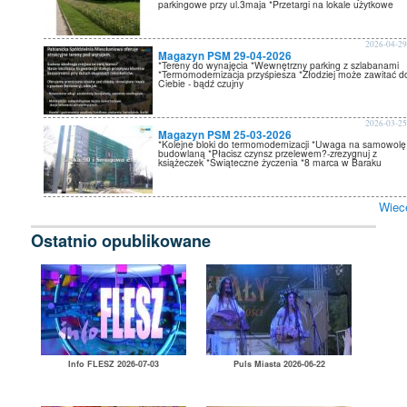
parkingowe przy ul.3maja *Przetargi na lokale użytkowe
2026-04-2
Magazyn PSM 29-04-2026
*Tereny do wynajęcia *Wewnętrzny parking z szlabanami
*Termomodernizacja przyśpiesza *Złodziej może zawitać d
Ciebie - bądź czujny
2026-03-2
Magazyn PSM 25-03-2026
*Kolejne bloki do termomodernizacji *Uwaga na samowolę
budowlaną *Płacisz czynsz przelewem?-zrezygnuj z
książeczek *Świąteczne życzenia *8 marca w Baraku
Wiec
Ostatnio opublikowane
Info FLESZ 2026-07-03
Puls Miasta 2026-06-22