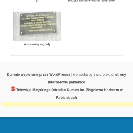
23
Muzyka Świata w Pabianicach 2019
W rocznicę zagłady
Dumnie wspierane przez WordPressa
| wpmedia by 3w-projekt.pl
strony
internetowe pabianice
Telewizja Miejskiego Ośrodka Kultury im. Zbigniewa Herberta w
Pabianicach