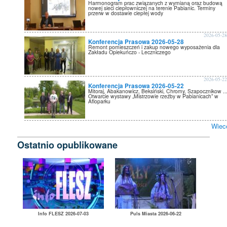
Harmonogram prac związanych z wymianą oraz budową
nowej sieci ciepłowniczej na terenie Pabianic. Terminy
przerw w dostawie ciepłej wody
2026-05-2
Konferencja Prasowa 2026-05-28
Remont pomieszczeń i zakup nowego wyposażenia dla
Zakładu Opiekuńczo - Leczniczego
2026-05-2
Konferencja Prasowa 2026-05-22
Mitoraj, Abakanowicz, Beksiński, Chromy, Szapocznikow ...
Otwarcie wystawy „Mistrzowie rzeźby w Pabianicach” w
Afloparku
Wiec
Ostatnio opublikowane
Info FLESZ 2026-07-03
Puls Miasta 2026-06-22