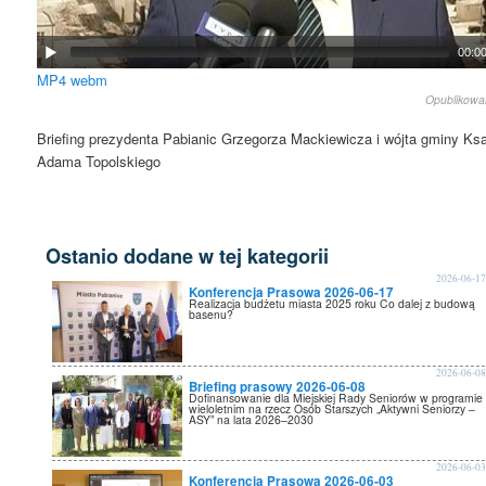
00:0
MP4
webm
Opublikow
Briefing prezydenta Pabianic Grzegorza Mackiewicza i wójta gminy K
Adama Topolskiego
Ostanio dodane w tej kategorii
2026-06-1
Konferencja Prasowa 2026-06-17
Realizacja budżetu miasta 2025 roku Co dalej z budową
basenu?
2026-06-0
Briefing prasowy 2026-06-08
Dofinansowanie dla Miejskiej Rady Seniorów w programie
wieloletnim na rzecz Osób Starszych „Aktywni Seniorzy –
ASY” na lata 2026–2030
2026-06-0
Konferencja Prasowa 2026-06-03