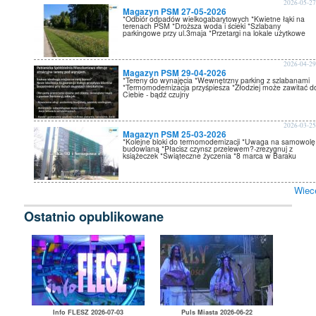
2026-05-2
Magazyn PSM 27-05-2026
*Odbiór odpadów wielkogabarytowych *Kwietne łąki na
terenach PSM *Droższa woda i ścieki *Szlabany
parkingowe przy ul.3maja *Przetargi na lokale użytkowe
2026-04-2
Magazyn PSM 29-04-2026
*Tereny do wynajęcia *Wewnętrzny parking z szlabanami
*Termomodernizacja przyśpiesza *Złodziej może zawitać d
Ciebie - bądź czujny
2026-03-2
Magazyn PSM 25-03-2026
*Kolejne bloki do termomodernizacji *Uwaga na samowolę
budowlaną *Płacisz czynsz przelewem?-zrezygnuj z
książeczek *Świąteczne życzenia *8 marca w Baraku
Wiec
Ostatnio opublikowane
Info FLESZ 2026-07-03
Puls Miasta 2026-06-22