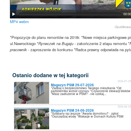
00:0
MP4
webm
Opublikow
*Propozycje do planu remontów na 2018r. *Nowe miejsca parkingowe p
ul.Nawrockiego *
Ryneczek na Bugaju
- zakończenie 2 etapu remontu *
pracownik
- zaproszenie do konkursu *Radca prawny odpowiada na pyt
Ostanio dodane w tej kategorii
2026-07-2
Magazyn PSM 29-07-2026
*Zadbaj o bezpieczeństwo Twojego mieszkania *Od
października wzrost czynszu *Czyszczenie elewacji bloków
*Masz zadłużenie w PSM? - nie czekaj...
2026-06-2
Magazyn PSM 24-06-2026
*Szlabany raz jeszcze *Awaria domofonu? - zgłoś
*Oszczędzaj wodę *Wakacje w Domach Kultury PSM