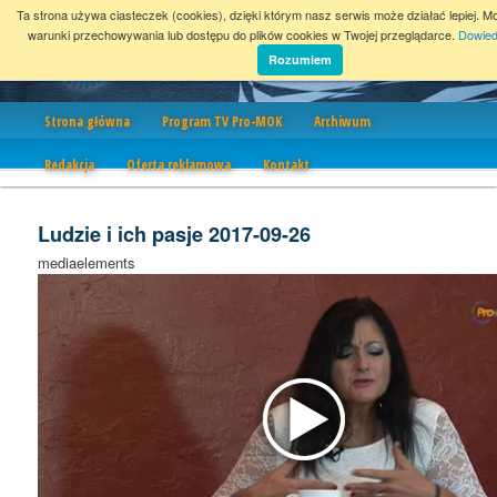
Ta strona używa ciasteczek (cookies), dzięki którym nasz serwis może działać lepiej. M
warunki przechowywania lub dostępu do plików cookies w Twojej przeglądarce.
Dowied
Rozumiem
Nawigacja
Strona główna
Program TV Pro-MOK
Archiwum
Redakcja
Oferta reklamowa
Kontakt
Ludzie i ich pasje 2017-09-26
mediaelements