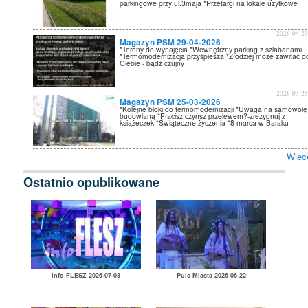
parkingowe przy ul.3maja *Przetargi na lokale użytkowe
2026-04-2
Magazyn PSM 29-04-2026
*Tereny do wynajęcia *Wewnętrzny parking z szlabanami
*Termomodernizacja przyśpiesza *Złodziej może zawitać d
Ciebie - bądź czujny
2026-03-2
Magazyn PSM 25-03-2026
*Kolejne bloki do termomodernizacji *Uwaga na samowolę
budowlaną *Płacisz czynsz przelewem?-zrezygnuj z
książeczek *Świąteczne życzenia *8 marca w Baraku
Wiec
Ostatnio opublikowane
Info FLESZ 2026-07-03
Puls Miasta 2026-06-22