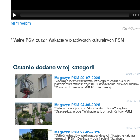
00:0
MP4
webm
Opublikow
* Walne PSM 2012 * Wakacje w placówkach kulturalnych PSM
Ostanio dodane w tej kategorii
2026-07-2
Magazyn PSM 29-07-2026
*Zadbaj o bezpieczeństwo Twojego mieszkania *Od
października wzrost czynszu *Czyszczenie elewacji bloków
*Masz zadłużenie w PSM? - nie czekaj...
2026-06-2
Magazyn PSM 24-06-2026
*Szlabany raz jeszcze *Awaria domofonu? - zgłoś
*Oszczędzaj wodę *Wakacje w Domach Kultury PSM
2026-05-2
Magazyn PSM 27-05-2026
*Odbiór odpadów wielkogabarytowych *Kwietne łąki na
terenach PSM *Droższa woda i ścieki *Szlabany