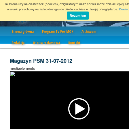
Ta strona używa ciasteczek (cookies), dzięki którym nasz serwis może działać lepiej. M
warunki przechowywania lub dostępu do plików cookies w Twojej przeglądarce.
Dowied
Rozumiem
Nawigacja
Strona główna
Program TV Pro-MOK
Archiwum
Redakcja
Oferta reklamowa
Kontakt
Magazyn PSM 31-07-2012
mediaelements