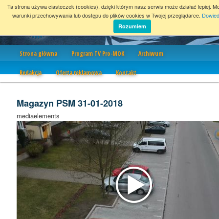
Ta strona używa ciasteczek (cookies), dzięki którym nasz serwis może działać lepiej. M
warunki przechowywania lub dostępu do plików cookies w Twojej przeglądarce.
Dowied
Rozumiem
Nawigacja
Strona główna
Program TV Pro-MOK
Archiwum
Redakcja
Oferta reklamowa
Kontakt
Magazyn PSM 31-01-2018
mediaelements