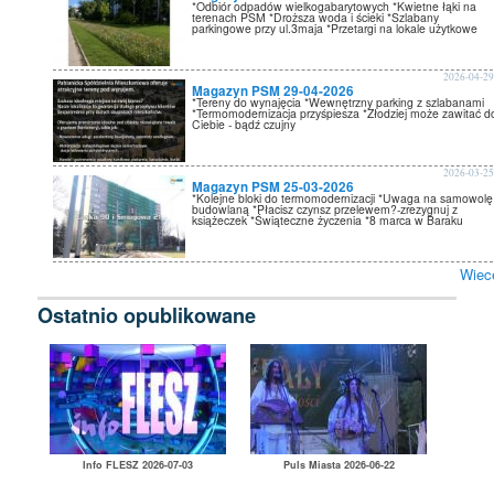
*Odbiór odpadów wielkogabarytowych *Kwietne łąki na
terenach PSM *Droższa woda i ścieki *Szlabany
parkingowe przy ul.3maja *Przetargi na lokale użytkowe
2026-04-2
Magazyn PSM 29-04-2026
*Tereny do wynajęcia *Wewnętrzny parking z szlabanami
*Termomodernizacja przyśpiesza *Złodziej może zawitać d
Ciebie - bądź czujny
2026-03-2
Magazyn PSM 25-03-2026
*Kolejne bloki do termomodernizacji *Uwaga na samowolę
budowlaną *Płacisz czynsz przelewem?-zrezygnuj z
książeczek *Świąteczne życzenia *8 marca w Baraku
Wiec
Ostatnio opublikowane
Info FLESZ 2026-07-03
Puls Miasta 2026-06-22