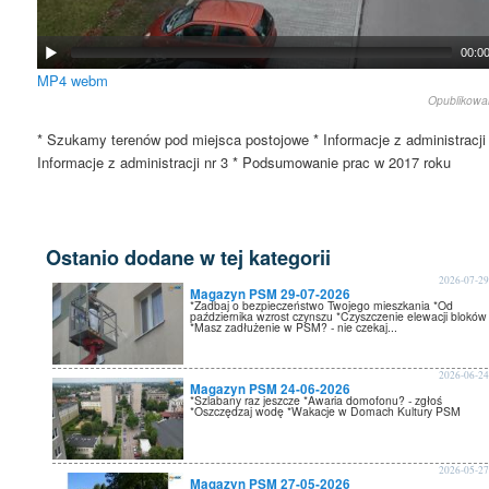
00:0
MP4
webm
Opublikow
* Szukamy terenów pod miejsca postojowe * Informacje z administracji 
Informacje z administracji nr 3 * Podsumowanie prac w 2017 roku
Ostanio dodane w tej kategorii
2026-07-2
Magazyn PSM 29-07-2026
*Zadbaj o bezpieczeństwo Twojego mieszkania *Od
października wzrost czynszu *Czyszczenie elewacji bloków
*Masz zadłużenie w PSM? - nie czekaj...
2026-06-2
Magazyn PSM 24-06-2026
*Szlabany raz jeszcze *Awaria domofonu? - zgłoś
*Oszczędzaj wodę *Wakacje w Domach Kultury PSM
2026-05-2
Magazyn PSM 27-05-2026