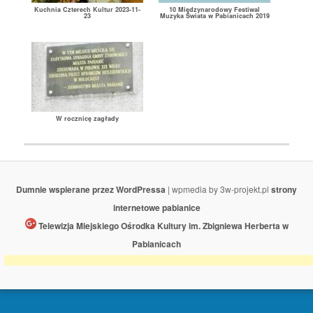
Kuchnia Czterech Kultur 2023-11-
10 Międzynarodowy Festiwal
23
Muzyka Świata w Pabianicach 2019
W rocznicę zagłady
Dumnie wspierane przez WordPressa
| wpmedia by 3w-projekt.pl
strony
internetowe pabianice
Telewizja Miejskiego Ośrodka Kultury im. Zbigniewa Herberta w
Pabianicach