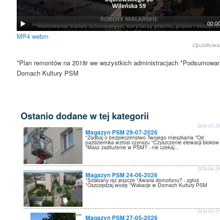
00:0
MP4
webm
Opublikow
*Plan remontów na 2018r we wszystkich administracjach *Podsumowani
Domach Kultury PSM
Ostanio dodane w tej kategorii
2026-07-2
Magazyn PSM 29-07-2026
*Zadbaj o bezpieczeństwo Twojego mieszkania *Od
października wzrost czynszu *Czyszczenie elewacji bloków
*Masz zadłużenie w PSM? - nie czekaj...
2026-06-2
Magazyn PSM 24-06-2026
*Szlabany raz jeszcze *Awaria domofonu? - zgłoś
*Oszczędzaj wodę *Wakacje w Domach Kultury PSM
2026-05-2
Magazyn PSM 27-05-2026