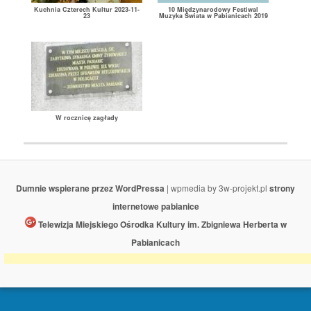
Kuchnia Czterech Kultur 2023-11-
10 Międzynarodowy Festiwal
23
Muzyka Świata w Pabianicach 2019
W rocznicę zagłady
Dumnie wspierane przez WordPressa
| wpmedia by 3w-projekt.pl
strony
internetowe pabianice
Telewizja Miejskiego Ośrodka Kultury im. Zbigniewa Herberta w
Pabianicach