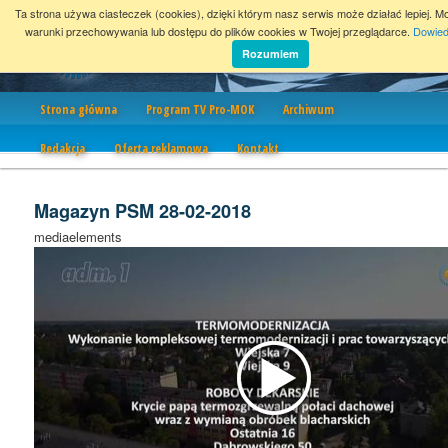
Ta strona używa ciasteczek (cookies), dzięki którym nasz serwis może działać lepiej. M
warunki przechowywania lub dostępu do plików cookies w Twojej przeglądarce.
Dowied
Rozumiem
Nawigacja
Strona główna
Program TV Pro-MOK
Archiwum
Redakcja
Oferta reklamowa
Kontakt
Magazyn PSM 28-02-2018
mediaelements