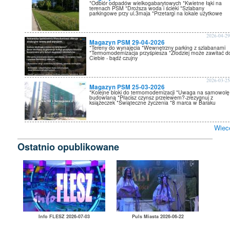
*Odbiór odpadów wielkogabarytowych *Kwietne łąki na
terenach PSM *Droższa woda i ścieki *Szlabany
parkingowe przy ul.3maja *Przetargi na lokale użytkowe
2026-04-2
Magazyn PSM 29-04-2026
*Tereny do wynajęcia *Wewnętrzny parking z szlabanami
*Termomodernizacja przyśpiesza *Złodziej może zawitać d
Ciebie - bądź czujny
2026-03-2
Magazyn PSM 25-03-2026
*Kolejne bloki do termomodernizacji *Uwaga na samowolę
budowlaną *Płacisz czynsz przelewem?-zrezygnuj z
książeczek *Świąteczne życzenia *8 marca w Baraku
Wiec
Ostatnio opublikowane
Info FLESZ 2026-07-03
Puls Miasta 2026-06-22