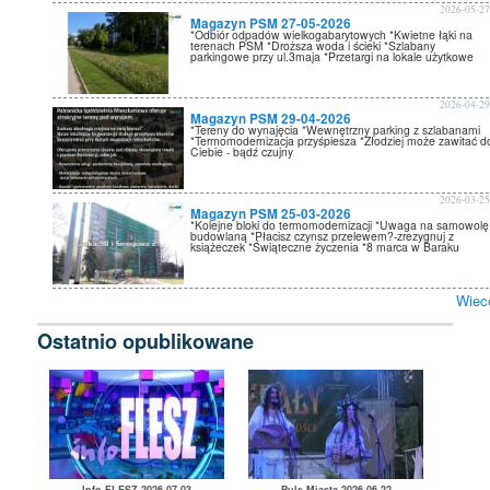
2026-05-2
Magazyn PSM 27-05-2026
*Odbiór odpadów wielkogabarytowych *Kwietne łąki na
terenach PSM *Droższa woda i ścieki *Szlabany
parkingowe przy ul.3maja *Przetargi na lokale użytkowe
2026-04-2
Magazyn PSM 29-04-2026
*Tereny do wynajęcia *Wewnętrzny parking z szlabanami
*Termomodernizacja przyśpiesza *Złodziej może zawitać d
Ciebie - bądź czujny
2026-03-2
Magazyn PSM 25-03-2026
*Kolejne bloki do termomodernizacji *Uwaga na samowolę
budowlaną *Płacisz czynsz przelewem?-zrezygnuj z
książeczek *Świąteczne życzenia *8 marca w Baraku
Wiec
Ostatnio opublikowane
Info FLESZ 2026-07-03
Puls Miasta 2026-06-22