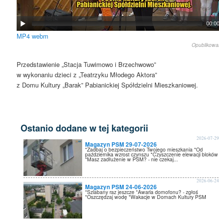
00:0
MP4
webm
Opublikow
Przedstawienie „Stacja Tuwimowo i Brzechwowo”
w wykonaniu dzieci z „Teatrzyku Młodego Aktora”
z Domu Kultury „Barak” Pabianickiej Spółdzielni Mieszkaniowej.
Ostanio dodane w tej kategorii
2026-07-2
Magazyn PSM 29-07-2026
*Zadbaj o bezpieczeństwo Twojego mieszkania *Od
października wzrost czynszu *Czyszczenie elewacji bloków
*Masz zadłużenie w PSM? - nie czekaj...
2026-06-2
Magazyn PSM 24-06-2026
*Szlabany raz jeszcze *Awaria domofonu? - zgłoś
*Oszczędzaj wodę *Wakacje w Domach Kultury PSM