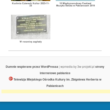
Kuchnia Czterech Kultur 2023-11-
10 Międzynarodowy Festiwal
23
Muzyka Świata w Pabianicach 2019
W rocznicę zagłady
Dumnie wspierane przez WordPressa
| wpmedia by 3w-projekt.pl
strony
internetowe pabianice
Telewizja Miejskiego Ośrodka Kultury im. Zbigniewa Herberta w
Pabianicach