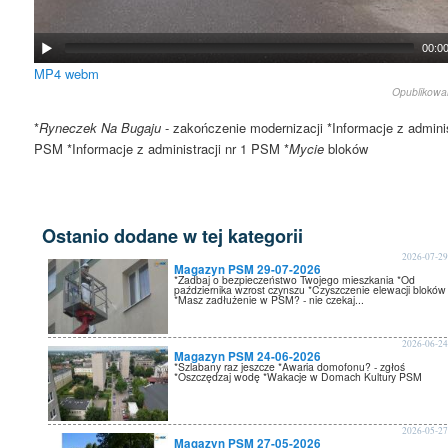
00:0
MP4
webm
Opublikow
*
Ryneczek Na Bugaju
- zakończenie modernizacji *Informacje z adminis
PSM *Informacje z administracji nr 1 PSM *
Mycie
bloków
Ostanio dodane w tej kategorii
2026-07-2
Magazyn PSM 29-07-2026
*Zadbaj o bezpieczeństwo Twojego mieszkania *Od
października wzrost czynszu *Czyszczenie elewacji bloków
*Masz zadłużenie w PSM? - nie czekaj...
2026-06-2
Magazyn PSM 24-06-2026
*Szlabany raz jeszcze *Awaria domofonu? - zgłoś
*Oszczędzaj wodę *Wakacje w Domach Kultury PSM
2026-05-2
Magazyn PSM 27-05-2026