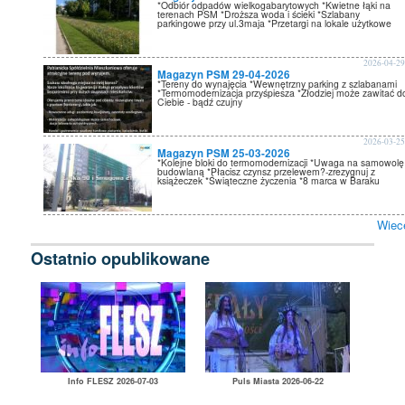
*Odbiór odpadów wielkogabarytowych *Kwietne łąki na
terenach PSM *Droższa woda i ścieki *Szlabany
parkingowe przy ul.3maja *Przetargi na lokale użytkowe
2026-04-2
Magazyn PSM 29-04-2026
*Tereny do wynajęcia *Wewnętrzny parking z szlabanami
*Termomodernizacja przyśpiesza *Złodziej może zawitać d
Ciebie - bądź czujny
2026-03-2
Magazyn PSM 25-03-2026
*Kolejne bloki do termomodernizacji *Uwaga na samowolę
budowlaną *Płacisz czynsz przelewem?-zrezygnuj z
książeczek *Świąteczne życzenia *8 marca w Baraku
Wiec
Ostatnio opublikowane
Info FLESZ 2026-07-03
Puls Miasta 2026-06-22