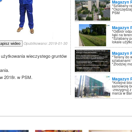
Magazyn 
*Szlabany r
*Oszczędzaj
PSM
Magazyn 
*Odbiór odp
łąki na tere
*Szlabany p
lokale użyt
Opublikowano:
2019-01-30
apisz wideo
Magazyn 
 użytkowania wieczystego gruntów
*Tereny do 
szlabanami 
*Złodziej mo
ania.
 w 2018r. w PSM.
Magazyn 
*Kolejne bl
samowolę bu
-zrezygnuj z
marca w Ba