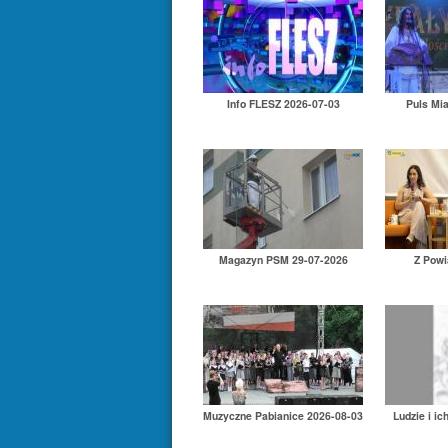
Info FLESZ 2026-07-03
Puls Mi
Magazyn PSM 29-07-2026
Z Powi
Muzyczne Pabianice 2026-08-03
Ludzie i ic