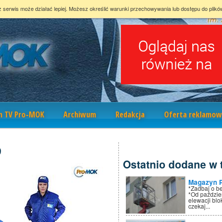
z serwis może działać lepiej. Możesz określić warunki przechowywania lub dostępu do plikó
m TV Pro-MOK
Archiwum
Redakcja
Oferta reklamow
9
Ostatnio dodane w t
Magazyn 
*Zadbaj o b
*Od paździe
elewacji bl
czekaj...