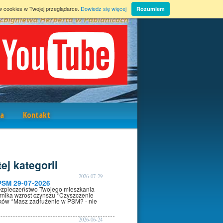
w cookies w Twojej przeglądarce.
Dowiedz się więcej
Rozumiem
a
Kontakt
ej kategorii
2026-07-29
PSM 29-07-2026
ezpieczeństwo Twojego mieszkania
rnika wzrost czynszu *Czyszczenie
oków *Masz zadłużenie w PSM? - nie
2026-06-24