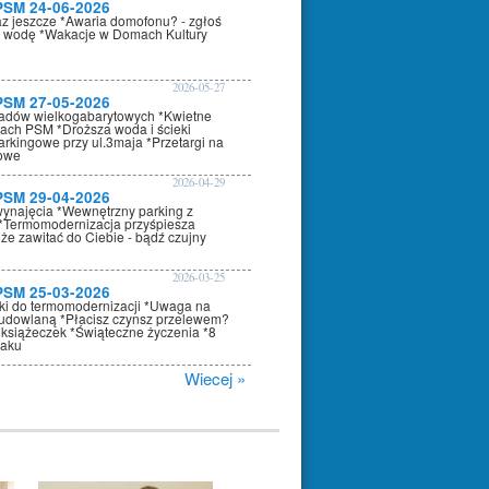
PSM 24-06-2026
az jeszcze *Awaria domofonu? - zgłoś
 wodę *Wakacje w Domach Kultury
2026-05-27
PSM 27-05-2026
adów wielkogabarytowych *Kwietne
nach PSM *Droższa woda i ścieki
arkingowe przy ul.3maja *Przetargi na
kowe
2026-04-29
PSM 29-04-2026
wynajęcia *Wewnętrzny parking z
*Termomodernizacja przyśpiesza
że zawitać do Ciebie - bądź czujny
2026-03-25
PSM 25-03-2026
oki do termomodernizacji *Uwaga na
dowlaną *Płacisz czynsz przelewem?
 książeczek *Świąteczne życzenia *8
raku
Wiecej »