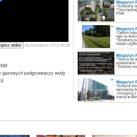
Magazyn 
*Szlabany r
*Oszczędzaj
PSM
Magazyn 
*Odbiór odp
łąki na tere
*Szlabany p
lokale użyt
Opublikowano:
2012-09-26
apisz wideo
Magazyn 
*Tereny do 
szlabanami 
 PSM
*Złodziej mo
e z gazowych podgrzewaczy wody
ji
Magazyn 
*Kolejne bl
samowolę bu
-zrezygnuj z
marca w Ba