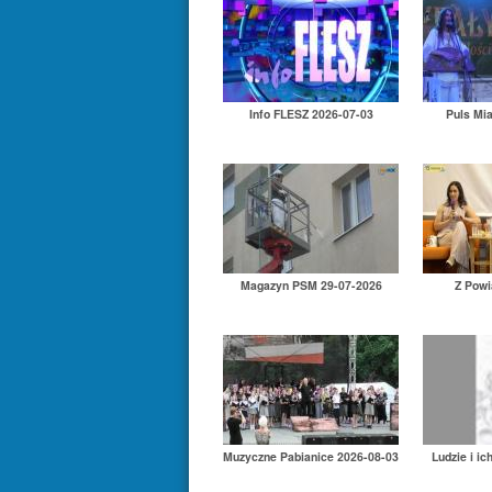
Info FLESZ 2026-07-03
Puls Mi
Magazyn PSM 29-07-2026
Z Powi
Muzyczne Pabianice 2026-08-03
Ludzie i ic