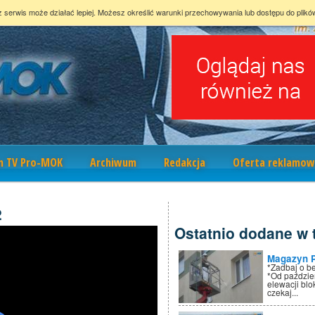
z serwis może działać lepiej. Możesz określić warunki przechowywania lub dostępu do plikó
m TV Pro-MOK
Archiwum
Redakcja
Oferta reklamow
2
Ostatnio dodane w t
Magazyn 
*Zadbaj o b
*Od paździe
elewacji bl
czekaj...