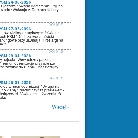
PSM 24-06-2026
az jeszcze *Awaria domofonu? - zgłoś
 wodę *Wakacje w Domach Kultury
2026-05-27
PSM 27-05-2026
adów wielkogabarytowych *Kwietne
nach PSM *Droższa woda i ścieki
arkingowe przy ul.3maja *Przetargi na
kowe
2026-04-29
PSM 29-04-2026
wynajęcia *Wewnętrzny parking z
*Termomodernizacja przyśpiesza
że zawitać do Ciebie - bądź czujny
2026-03-25
PSM 25-03-2026
oki do termomodernizacji *Uwaga na
dowlaną *Płacisz czynsz przelewem?
 książeczek *Świąteczne życzenia *8
raku
Wiecej »