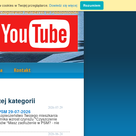
w cookies w Twojej przeglądarce.
Dowiedz się więcej
Rozumiem
a
Kontakt
ej kategorii
2026-07-29
PSM 29-07-2026
ezpieczeństwo Twojego mieszkania
rnika wzrost czynszu *Czyszczenie
oków *Masz zadłużenie w PSM? - nie
2026-06-24