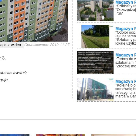
Magazyn 
*Szlabany r
*Oszczędzaj
PSM
Magazyn 
*Odbiór odp
łąki na tere
*Szlabany p
lokale użyt
Opublikowano:
2019-11-27
apisz wideo
Magazyn 
r 3.
*Tereny do 
szlabanami 
*Złodziej mo
dczas awarii?
uje.
Magazyn 
*Kolejne bl
samowolę bu
-zrezygnuj z
marca w Ba