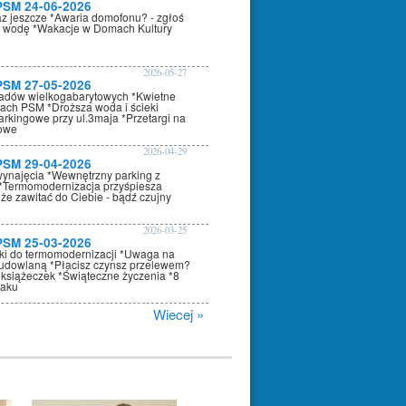
PSM 24-06-2026
az jeszcze *Awaria domofonu? - zgłoś
 wodę *Wakacje w Domach Kultury
2026-05-27
PSM 27-05-2026
adów wielkogabarytowych *Kwietne
nach PSM *Droższa woda i ścieki
arkingowe przy ul.3maja *Przetargi na
kowe
2026-04-29
PSM 29-04-2026
wynajęcia *Wewnętrzny parking z
*Termomodernizacja przyśpiesza
że zawitać do Ciebie - bądź czujny
2026-03-25
PSM 25-03-2026
oki do termomodernizacji *Uwaga na
dowlaną *Płacisz czynsz przelewem?
 książeczek *Świąteczne życzenia *8
raku
Wiecej »