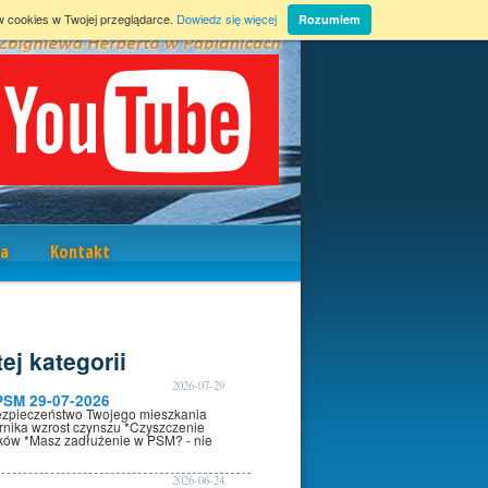
w cookies w Twojej przeglądarce.
Dowiedz się więcej
Rozumiem
a
Kontakt
ej kategorii
2026-07-29
PSM 29-07-2026
ezpieczeństwo Twojego mieszkania
rnika wzrost czynszu *Czyszczenie
oków *Masz zadłużenie w PSM? - nie
2026-06-24