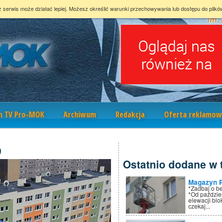
z serwis może działać lepiej. Możesz określić warunki przechowywania lub dostępu do plikó
m TV Pro-MOK
Archiwum
Redakcja
Oferta reklamow
9
Ostatnio dodane w t
Magazyn 
*Zadbaj o b
*Od paździe
elewacji bl
czekaj...