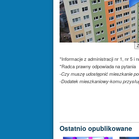
Z
*Informacje z administracji nr 1, nr 5 i n
*Radca prawny odpowiada na pytania
-
Czy muszę udostępnić mieszkanie po
-Dodatek mieszkaniowy-komu przysług
Ostatnio opublikowane