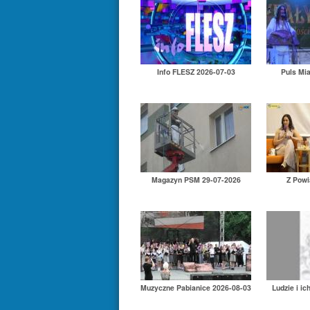
Info FLESZ 2026-07-03
Puls Mi
Magazyn PSM 29-07-2026
Z Powi
Muzyczne Pabianice 2026-08-03
Ludzie i ic