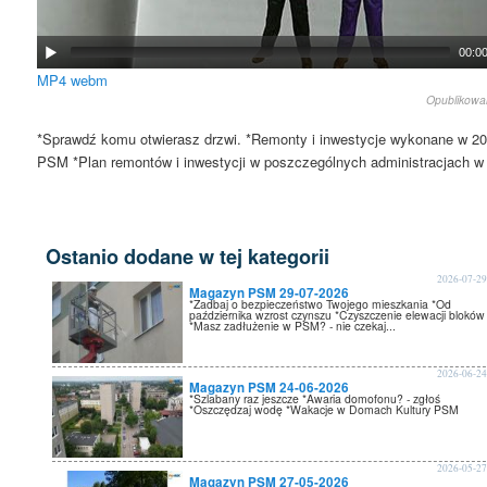
00:0
MP4
webm
Opublikow
*Sprawdź komu otwierasz drzwi. *Remonty i inwestycje wykonane w 20
PSM *Plan remontów i inwestycji w poszczególnych administracjach w
Ostanio dodane w tej kategorii
2026-07-2
Magazyn PSM 29-07-2026
*Zadbaj o bezpieczeństwo Twojego mieszkania *Od
października wzrost czynszu *Czyszczenie elewacji bloków
*Masz zadłużenie w PSM? - nie czekaj...
2026-06-2
Magazyn PSM 24-06-2026
*Szlabany raz jeszcze *Awaria domofonu? - zgłoś
*Oszczędzaj wodę *Wakacje w Domach Kultury PSM
2026-05-2
Magazyn PSM 27-05-2026