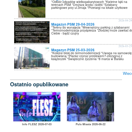
*Odbiór odpadów wielkogabarytowych *Kwietne łąki na
terenach PSM *Droższa woda i ścieki *Szlabany
parkingowe przy ul.3maja *Przetargi na lokale użytkowe
2026-04-2
Magazyn PSM 29-04-2026
*Tereny do wynajęcia *Wewnętrzny parking z szlabanami
*Termomodernizacja przyśpiesza *Złodziej może zawitać d
Ciebie - bądź czujny
2026-03-2
Magazyn PSM 25-03-2026
*Kolejne bloki do termomodernizacji *Uwaga na samowolę
budowlaną *Płacisz czynsz przelewem?-zrezygnuj z
książeczek *Świąteczne życzenia *8 marca w Baraku
Wiec
Ostatnio opublikowane
Info FLESZ 2026-07-03
Puls Miasta 2026-06-22