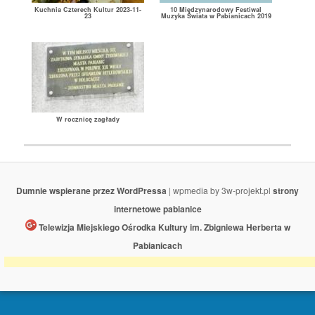
Kuchnia Czterech Kultur 2023-11-
10 Międzynarodowy Festiwal
23
Muzyka Świata w Pabianicach 2019
W rocznicę zagłady
Dumnie wspierane przez WordPressa
| wpmedia by 3w-projekt.pl
strony
internetowe pabianice
Telewizja Miejskiego Ośrodka Kultury im. Zbigniewa Herberta w
Pabianicach