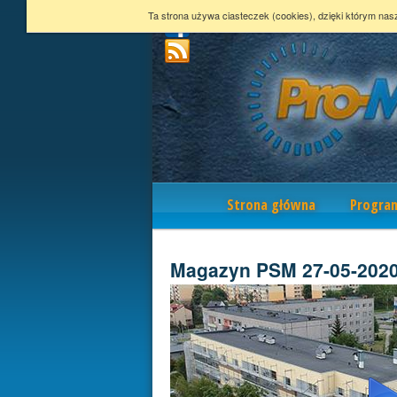
Ta strona używa ciasteczek (cookies), dzięki którym nas
Nawigacja
Strona główna
Progra
Magazyn PSM 27-05-202