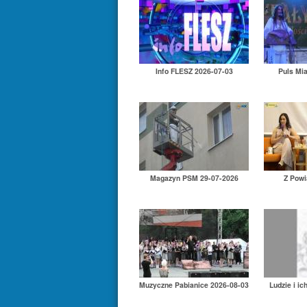
Info FLESZ 2026-07-03
Puls Mi
Magazyn PSM 29-07-2026
Z Powi
Muzyczne Pabianice 2026-08-03
Ludzie i ic