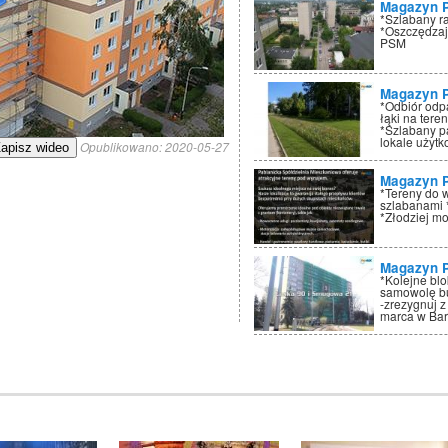
Magazyn 
*Szlabany r
*Oszczędzaj
PSM
Magazyn 
*Odbiór odp
łąki na tere
*Szlabany p
lokale użyt
Opublikowano:
2020-05-27
apisz wideo
Magazyn 
*Tereny do 
szlabanami 
*Złodziej mo
Magazyn 
*Kolejne bl
samowolę bu
-zrezygnuj z
marca w Ba