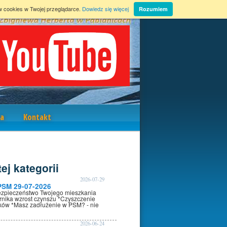
w cookies w Twojej przeglądarce.
Dowiedz się więcej
Rozumiem
a
Kontakt
ej kategorii
2026-07-29
PSM 29-07-2026
ezpieczeństwo Twojego mieszkania
rnika wzrost czynszu *Czyszczenie
oków *Masz zadłużenie w PSM? - nie
2026-06-24