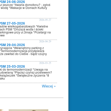
PSM 24-06-2026
az jeszcze *Awaria domofonu? - zgłoś
 wodę *Wakacje w Domach Kultury
2026-05-27
PSM 27-05-2026
adów wielkogabarytowych *Kwietne
nach PSM *Droższa woda i ścieki
arkingowe przy ul.3maja *Przetargi na
kowe
2026-04-29
PSM 29-04-2026
wynajęcia *Wewnętrzny parking z
*Termomodernizacja przyśpiesza
że zawitać do Ciebie - bądź czujny
2026-03-25
PSM 25-03-2026
oki do termomodernizacji *Uwaga na
dowlaną *Płacisz czynsz przelewem?
 książeczek *Świąteczne życzenia *8
raku
Wiecej »