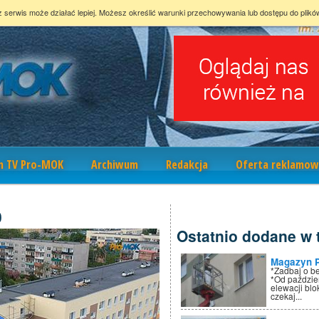
z serwis może działać lepiej. Możesz określić warunki przechowywania lub dostępu do plikó
m TV Pro-MOK
Archiwum
Redakcja
Oferta reklamow
0
Ostatnio dodane w t
Magazyn 
*Zadbaj o b
*Od paździe
elewacji bl
czekaj...