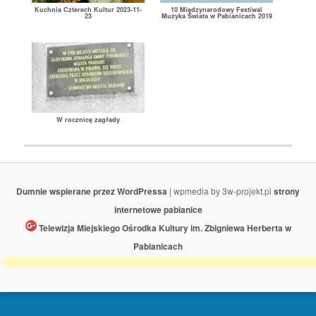
Kuchnia Czterech Kultur 2023-11-
10 Międzynarodowy Festiwal
23
Muzyka Świata w Pabianicach 2019
W rocznicę zagłady
Dumnie wspierane przez WordPressa
| wpmedia by 3w-projekt.pl
strony
internetowe pabianice
Telewizja Miejskiego Ośrodka Kultury im. Zbigniewa Herberta w
Pabianicach