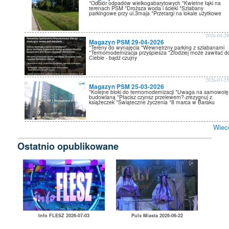
*Odbiór odpadów wielkogabarytowych *Kwietne łąki na
terenach PSM *Droższa woda i ścieki *Szlabany
parkingowe przy ul.3maja *Przetargi na lokale użytkowe
2026-04-2
Magazyn PSM 29-04-2026
*Tereny do wynajęcia *Wewnętrzny parking z szlabanami
*Termomodernizacja przyśpiesza *Złodziej może zawitać d
Ciebie - bądź czujny
2026-03-2
Magazyn PSM 25-03-2026
*Kolejne bloki do termomodernizacji *Uwaga na samowolę
budowlaną *Płacisz czynsz przelewem?-zrezygnuj z
książeczek *Świąteczne życzenia *8 marca w Baraku
Wiec
Ostatnio opublikowane
Info FLESZ 2026-07-03
Puls Miasta 2026-06-22