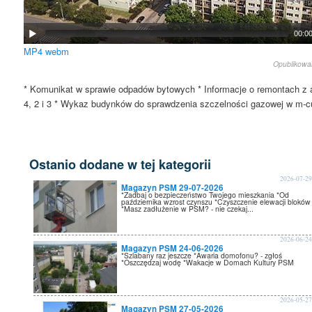
00:0
MP4
webm
Opublikow
* Komunikat w sprawie odpadów bytowych * Informacje o remontach z a
4, 2 i 3 * Wykaz budynków do sprawdzenia szczelności gazowej w m-cu
Ostanio dodane w tej kategorii
2026-07-2
Magazyn PSM 29-07-2026
*Zadbaj o bezpieczeństwo Twojego mieszkania *Od
października wzrost czynszu *Czyszczenie elewacji bloków
*Masz zadłużenie w PSM? - nie czekaj...
2026-06-2
Magazyn PSM 24-06-2026
*Szlabany raz jeszcze *Awaria domofonu? - zgłoś
*Oszczędzaj wodę *Wakacje w Domach Kultury PSM
2026-05-2
Magazyn PSM 27-05-2026