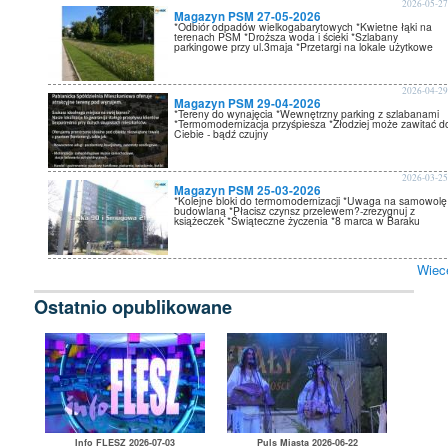
2026-05-2
Magazyn PSM 27-05-2026
*Odbiór odpadów wielkogabarytowych *Kwietne łąki na
terenach PSM *Droższa woda i ścieki *Szlabany
parkingowe przy ul.3maja *Przetargi na lokale użytkowe
2026-04-2
Magazyn PSM 29-04-2026
*Tereny do wynajęcia *Wewnętrzny parking z szlabanami
*Termomodernizacja przyśpiesza *Złodziej może zawitać d
Ciebie - bądź czujny
2026-03-2
Magazyn PSM 25-03-2026
*Kolejne bloki do termomodernizacji *Uwaga na samowolę
budowlaną *Płacisz czynsz przelewem?-zrezygnuj z
książeczek *Świąteczne życzenia *8 marca w Baraku
Wiec
Ostatnio opublikowane
Info FLESZ 2026-07-03
Puls Miasta 2026-06-22