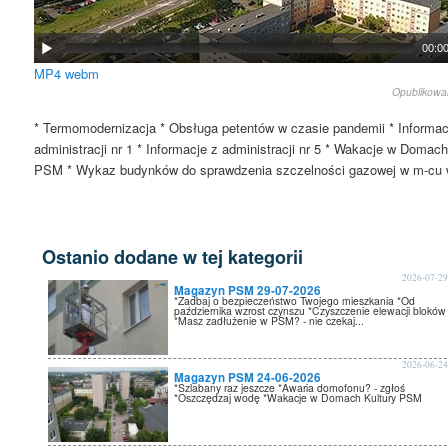
00:0
MP4
webm
Opublikow
* Termomodernizacja * Obsługa petentów w czasie pandemii * Informac
administracji nr 1 * Informacje z administracji nr 5 * Wakacje w Domach
PSM * Wykaz budynków do sprawdzenia szczelności gazowej w m-cu 
Ostanio dodane w tej kategorii
2026-07-2
Magazyn PSM 29-07-2026
*Zadbaj o bezpieczeństwo Twojego mieszkania *Od
października wzrost czynszu *Czyszczenie elewacji bloków
*Masz zadłużenie w PSM? - nie czekaj...
2026-06-2
Magazyn PSM 24-06-2026
*Szlabany raz jeszcze *Awaria domofonu? - zgłoś
*Oszczędzaj wodę *Wakacje w Domach Kultury PSM