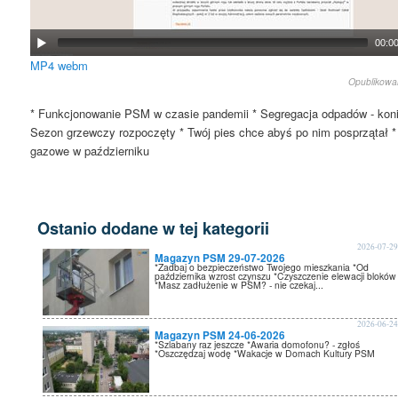
00:0
MP4
webm
Opublikow
* Funkcjonowanie PSM w czasie pandemii * Segregacja odpadów - kon
Sezon grzewczy rozpoczęty * Twój pies chce abyś po nim posprzątał *
gazowe w październiku
Ostanio dodane w tej kategorii
2026-07-2
Magazyn PSM 29-07-2026
*Zadbaj o bezpieczeństwo Twojego mieszkania *Od
października wzrost czynszu *Czyszczenie elewacji bloków
*Masz zadłużenie w PSM? - nie czekaj...
2026-06-2
Magazyn PSM 24-06-2026
*Szlabany raz jeszcze *Awaria domofonu? - zgłoś
*Oszczędzaj wodę *Wakacje w Domach Kultury PSM