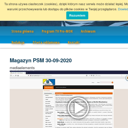
Ta strona używa ciasteczek (cookies), dzięki którym nasz serwis może działać lepiej. M
warunki przechowywania lub dostępu do plików cookies w Twojej przeglądarce.
Dowied
Rozumiem
Nawigacja
Strona główna
Program TV Pro-MOK
Archiwum
Redakcja
Oferta reklamowa
Kontakt
Magazyn PSM 30-09-2020
mediaelements