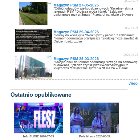
2026-05-2
Magazyn PSM 27-05-2026
*Odbiór odpadów wielkogabarytowych *Kwietne łąki na
terenach PSM *Droższa woda i ścieki *Szlabany
parkingowe przy ul.3maja *Przetargi na lokale użytkowe
2026-04-2
Magazyn PSM 29-04-2026
*Tereny do wynajęcia *Wewnętrzny parking z szlabanami
*Termomodernizacja przyśpiesza *Złodziej może zawitać d
Ciebie - bądź czujny
2026-03-2
Magazyn PSM 25-03-2026
*Kolejne bloki do termomodernizacji *Uwaga na samowolę
budowlaną *Płacisz czynsz przelewem?-zrezygnuj z
książeczek *Świąteczne życzenia *8 marca w Baraku
Wiec
Ostatnio opublikowane
Info FLESZ 2026-07-03
Puls Miasta 2026-06-22