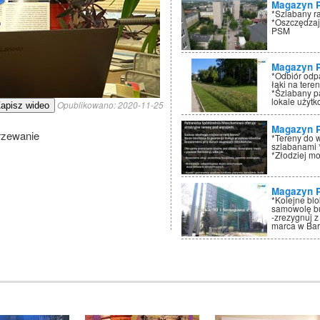
Magazyn 
*Szlabany r
*Oszczędzaj
PSM
Magazyn 
*Odbiór odp
łąki na tere
*Szlabany p
lokale użyt
Opublikowano:
2020-11-25
apisz wideo
Magazyn 
grzewanie
*Tereny do 
szlabanami 
*Złodziej mo
M
Magazyn 
*Kolejne bl
samowolę bu
-zrezygnuj z
marca w Ba