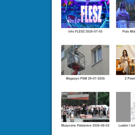
Info FLESZ 2026-07-03
Puls Mi
Magazyn PSM 29-07-2026
Z Powi
Muzyczne Pabianice 2026-08-03
Ludzie i ic