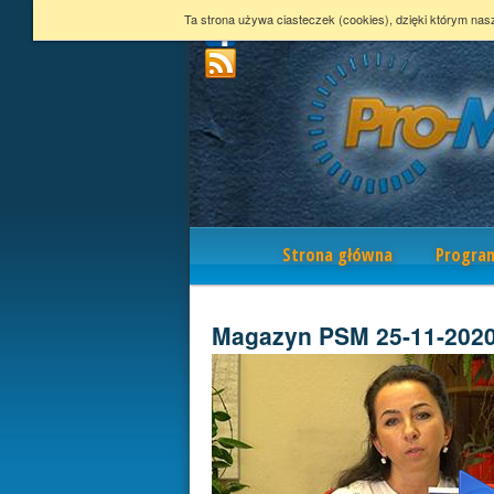
Ta strona używa ciasteczek (cookies), dzięki którym nas
Nawigacja
Strona główna
Progra
Magazyn PSM 25-11-202