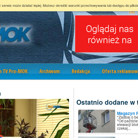
z serwis może działać lepiej. Możesz określić warunki przechowywania lub dostępu do plikó
m TV Pro-MOK
Archiwum
Redakcja
Oferta reklamow
0
Ostatnio dodane w t
Magazyn 
*Zadbaj o b
*Od paździe
elewacji bl
czekaj...