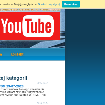
w cookies w Twojej przeglądarce.
Dowiedz się więcej
Rozumiem
a
Kontakt
ej kategorii
2026-07-29
PSM 29-07-2026
ezpieczeństwo Twojego mieszkania
rnika wzrost czynszu *Czyszczenie
oków *Masz zadłużenie w PSM? - nie
2026-06-24