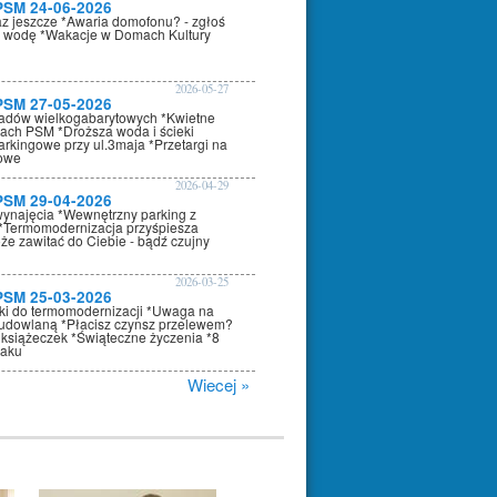
PSM 24-06-2026
az jeszcze *Awaria domofonu? - zgłoś
 wodę *Wakacje w Domach Kultury
2026-05-27
PSM 27-05-2026
adów wielkogabarytowych *Kwietne
nach PSM *Droższa woda i ścieki
arkingowe przy ul.3maja *Przetargi na
kowe
2026-04-29
PSM 29-04-2026
wynajęcia *Wewnętrzny parking z
*Termomodernizacja przyśpiesza
że zawitać do Ciebie - bądź czujny
2026-03-25
PSM 25-03-2026
oki do termomodernizacji *Uwaga na
dowlaną *Płacisz czynsz przelewem?
 książeczek *Świąteczne życzenia *8
raku
Wiecej »