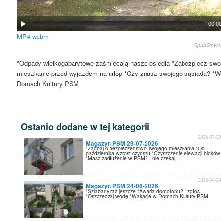
00:0
MP4
webm
Opublikow
*Odpady wielkogabarytowe zaśmiecają nasze osiedla *Zabezpiecz swo
mieszkanie przed wyjazdem na urlop *Czy znasz swojego sąsiada? *W
Domach Kultury PSM
Ostanio dodane w tej kategorii
2026-07-2
Magazyn PSM 29-07-2026
*Zadbaj o bezpieczeństwo Twojego mieszkania *Od
października wzrost czynszu *Czyszczenie elewacji bloków
*Masz zadłużenie w PSM? - nie czekaj...
2026-06-2
Magazyn PSM 24-06-2026
*Szlabany raz jeszcze *Awaria domofonu? - zgłoś
*Oszczędzaj wodę *Wakacje w Domach Kultury PSM