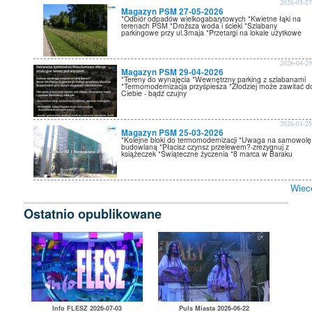
2026-05-2
Magazyn PSM 27-05-2026
*Odbiór odpadów wielkogabarytowych *Kwietne łąki na
terenach PSM *Droższa woda i ścieki *Szlabany
parkingowe przy ul.3maja *Przetargi na lokale użytkowe
2026-04-2
Magazyn PSM 29-04-2026
*Tereny do wynajęcia *Wewnętrzny parking z szlabanami
*Termomodernizacja przyśpiesza *Złodziej może zawitać d
Ciebie - bądź czujny
2026-03-2
Magazyn PSM 25-03-2026
*Kolejne bloki do termomodernizacji *Uwaga na samowolę
budowlaną *Płacisz czynsz przelewem?-zrezygnuj z
książeczek *Świąteczne życzenia *8 marca w Baraku
Wiec
Ostatnio opublikowane
Info FLESZ 2026-07-03
Puls Miasta 2026-06-22