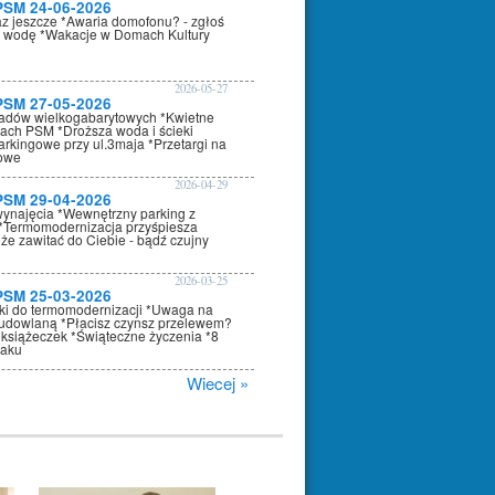
PSM 24-06-2026
az jeszcze *Awaria domofonu? - zgłoś
 wodę *Wakacje w Domach Kultury
2026-05-27
PSM 27-05-2026
adów wielkogabarytowych *Kwietne
nach PSM *Droższa woda i ścieki
arkingowe przy ul.3maja *Przetargi na
kowe
2026-04-29
PSM 29-04-2026
wynajęcia *Wewnętrzny parking z
*Termomodernizacja przyśpiesza
że zawitać do Ciebie - bądź czujny
2026-03-25
PSM 25-03-2026
oki do termomodernizacji *Uwaga na
dowlaną *Płacisz czynsz przelewem?
 książeczek *Świąteczne życzenia *8
raku
Wiecej »