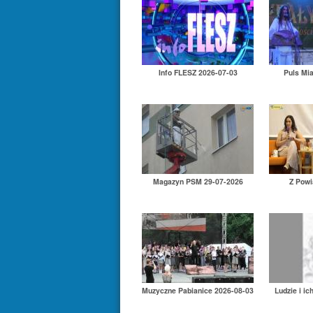
Info FLESZ 2026-07-03
Puls Mi
Magazyn PSM 29-07-2026
Z Powi
Muzyczne Pabianice 2026-08-03
Ludzie i ic