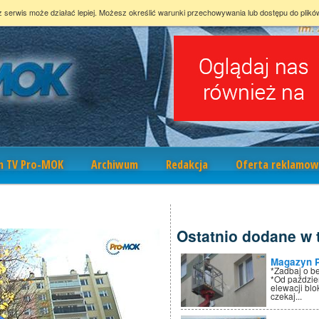
z serwis może działać lepiej. Możesz określić warunki przechowywania lub dostępu do plikó
m TV Pro-MOK
Archiwum
Redakcja
Oferta reklamow
1
Ostatnio dodane w t
Magazyn 
*Zadbaj o b
*Od paździe
elewacji bl
czekaj...