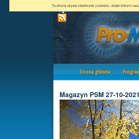
Ta strona używa ciasteczek (cookies), dzięki którym nas
Nawigacja
Strona główna
Progra
Magazyn PSM 27-10-202