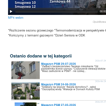
00:0
MP4
webm
Opublikow
*Rozliczenie sezonu grzewczego *Termomodernizacja w perspektywie 6
*Kończymy z termami gazowymi *Dzień Seniora w ODK
Ostanio dodane w tej kategorii
2026-07-2
Magazyn PSM 29-07-2026
*Zadbaj o bezpieczeństwo Twojego mieszkania *Od
października wzrost czynszu *Czyszczenie elewacji bloków
*Masz zadłużenie w PSM? - nie czekaj...
2026-06-2
Magazyn PSM 24-06-2026
*Szlabany raz jeszcze *Awaria domofonu? - zgłoś
*Oszczędzaj wodę *Wakacje w Domach Kultury PSM
2026-05-2
Magazyn PSM 27-05-2026