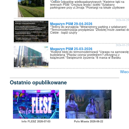
*Odbiór odpadów wielkogabarytowych *Kwietne łąki na
terenach PSM *Droższa woda i ścieki *Szlabany
parkingowe przy ul.3maja *Przetargi na lokale użytkowe
2026-04-2
Magazyn PSM 29-04-2026
*Tereny do wynajęcia *Wewnętrzny parking z szlabanami
*Termomodernizacja przyśpiesza *Złodziej może zawitać d
Ciebie - bądź czujny
2026-03-2
Magazyn PSM 25-03-2026
*Kolejne bloki do termomodernizacji *Uwaga na samowolę
budowlaną *Płacisz czynsz przelewem?-zrezygnuj z
książeczek *Świąteczne życzenia *8 marca w Baraku
Wiec
Ostatnio opublikowane
Info FLESZ 2026-07-03
Puls Miasta 2026-06-22