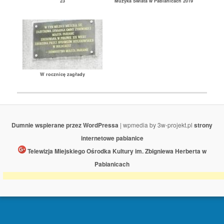
23
Muzyka Świata w Pabianicach 2019
W rocznicę zagłady
Dumnie wspierane przez WordPressa
| wpmedia by 3w-projekt.pl
strony
internetowe pabianice
Telewizja Miejskiego Ośrodka Kultury im. Zbigniewa Herberta w
Pabianicach