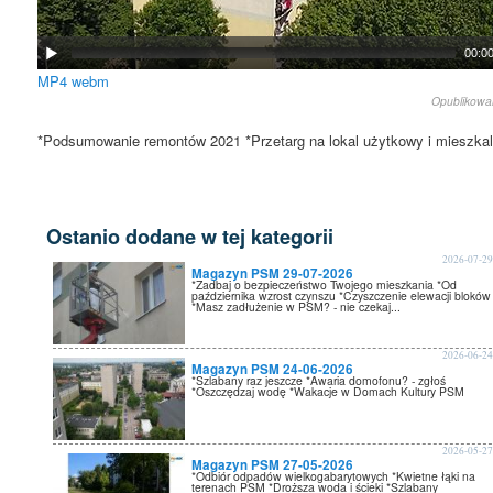
00:0
MP4
webm
Opublikow
*Podsumowanie remontów 2021 *Przetarg na lokal użytkowy i mieszk
Ostanio dodane w tej kategorii
2026-07-2
Magazyn PSM 29-07-2026
*Zadbaj o bezpieczeństwo Twojego mieszkania *Od
października wzrost czynszu *Czyszczenie elewacji bloków
*Masz zadłużenie w PSM? - nie czekaj...
2026-06-2
Magazyn PSM 24-06-2026
*Szlabany raz jeszcze *Awaria domofonu? - zgłoś
*Oszczędzaj wodę *Wakacje w Domach Kultury PSM
2026-05-2
Magazyn PSM 27-05-2026
*Odbiór odpadów wielkogabarytowych *Kwietne łąki na
terenach PSM *Droższa woda i ścieki *Szlabany