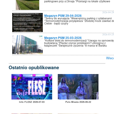
parkingowe przy ul.3maja *Przetargi na lokale użytkowe
2026-04-2
Magazyn PSM 29-04-2026
*Tereny do wynajęcia *Wewnętrzny parking z szlabanami
*Termomodernizacja przyśpiesza *Złodziej może zawitać d
Ciebie - bądź czujny
2026-03-2
Magazyn PSM 25-03-2026
*Kolejne bloki do termomodernizacji *Uwaga na samowolę
budowlaną *Płacisz czynsz przelewem?-zrezygnuj z
książeczek *Świąteczne życzenia *8 marca w Baraku
Wiec
Ostatnio opublikowane
Info FLESZ 2026-07-03
Puls Miasta 2026-06-22