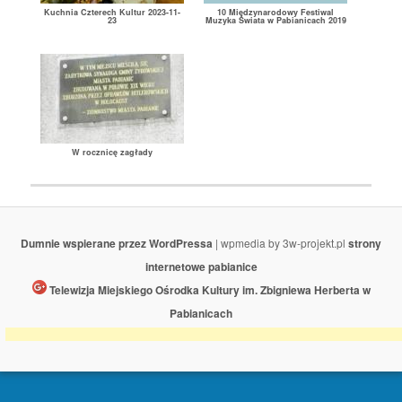
Kuchnia Czterech Kultur 2023-11-
10 Międzynarodowy Festiwal
23
Muzyka Świata w Pabianicach 2019
W rocznicę zagłady
Dumnie wspierane przez WordPressa
| wpmedia by 3w-projekt.pl
strony
internetowe pabianice
Telewizja Miejskiego Ośrodka Kultury im. Zbigniewa Herberta w
Pabianicach