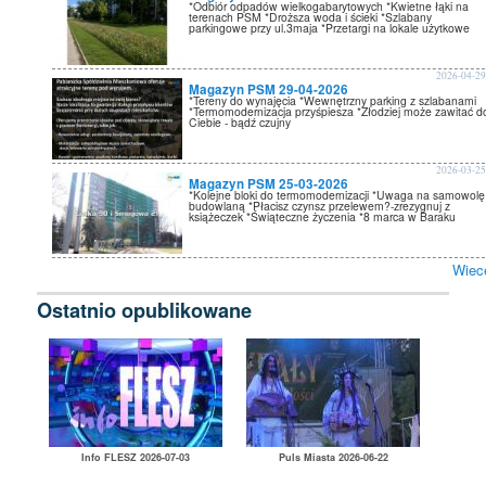
*Odbiór odpadów wielkogabarytowych *Kwietne łąki na
terenach PSM *Droższa woda i ścieki *Szlabany
parkingowe przy ul.3maja *Przetargi na lokale użytkowe
2026-04-2
Magazyn PSM 29-04-2026
*Tereny do wynajęcia *Wewnętrzny parking z szlabanami
*Termomodernizacja przyśpiesza *Złodziej może zawitać d
Ciebie - bądź czujny
2026-03-2
Magazyn PSM 25-03-2026
*Kolejne bloki do termomodernizacji *Uwaga na samowolę
budowlaną *Płacisz czynsz przelewem?-zrezygnuj z
książeczek *Świąteczne życzenia *8 marca w Baraku
Wiec
Ostatnio opublikowane
Info FLESZ 2026-07-03
Puls Miasta 2026-06-22