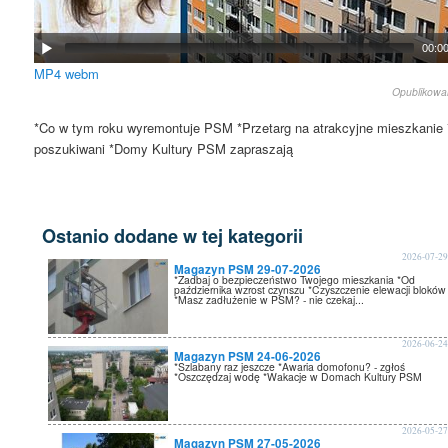
00:0
MP4
webm
Opublikow
*Co w tym roku wyremontuje PSM *Przetarg na atrakcyjne mieszkanie
poszukiwani *Domy Kultury PSM zapraszają
Ostanio dodane w tej kategorii
2026-07-2
Magazyn PSM 29-07-2026
*Zadbaj o bezpieczeństwo Twojego mieszkania *Od
października wzrost czynszu *Czyszczenie elewacji bloków
*Masz zadłużenie w PSM? - nie czekaj...
2026-06-2
Magazyn PSM 24-06-2026
*Szlabany raz jeszcze *Awaria domofonu? - zgłoś
*Oszczędzaj wodę *Wakacje w Domach Kultury PSM
2026-05-2
Magazyn PSM 27-05-2026