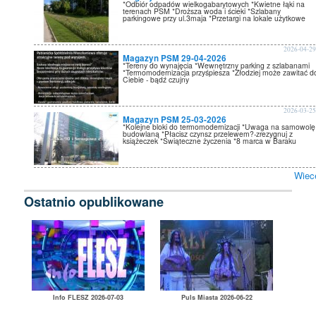
*Odbiór odpadów wielkogabarytowych *Kwietne łąki na
terenach PSM *Droższa woda i ścieki *Szlabany
parkingowe przy ul.3maja *Przetargi na lokale użytkowe
2026-04-2
Magazyn PSM 29-04-2026
*Tereny do wynajęcia *Wewnętrzny parking z szlabanami
*Termomodernizacja przyśpiesza *Złodziej może zawitać d
Ciebie - bądź czujny
2026-03-2
Magazyn PSM 25-03-2026
*Kolejne bloki do termomodernizacji *Uwaga na samowolę
budowlaną *Płacisz czynsz przelewem?-zrezygnuj z
książeczek *Świąteczne życzenia *8 marca w Baraku
Wiec
Ostatnio opublikowane
Info FLESZ 2026-07-03
Puls Miasta 2026-06-22