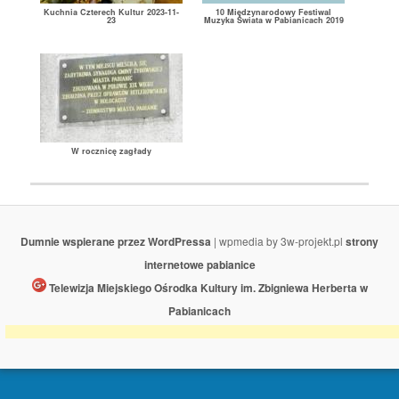
Kuchnia Czterech Kultur 2023-11-
10 Międzynarodowy Festiwal
23
Muzyka Świata w Pabianicach 2019
W rocznicę zagłady
Dumnie wspierane przez WordPressa
| wpmedia by 3w-projekt.pl
strony
internetowe pabianice
Telewizja Miejskiego Ośrodka Kultury im. Zbigniewa Herberta w
Pabianicach