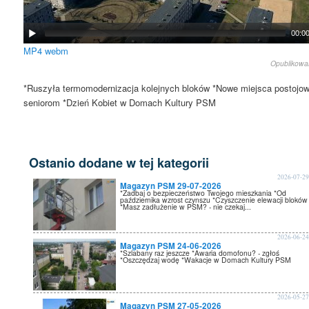
00:0
MP4
webm
Opublikow
*Ruszyła termomodernizacja kolejnych bloków *Nowe miejsca postoj
seniorom *Dzień Kobiet w Domach Kultury PSM
Ostanio dodane w tej kategorii
2026-07-2
Magazyn PSM 29-07-2026
*Zadbaj o bezpieczeństwo Twojego mieszkania *Od
października wzrost czynszu *Czyszczenie elewacji bloków
*Masz zadłużenie w PSM? - nie czekaj...
2026-06-2
Magazyn PSM 24-06-2026
*Szlabany raz jeszcze *Awaria domofonu? - zgłoś
*Oszczędzaj wodę *Wakacje w Domach Kultury PSM
2026-05-2
Magazyn PSM 27-05-2026