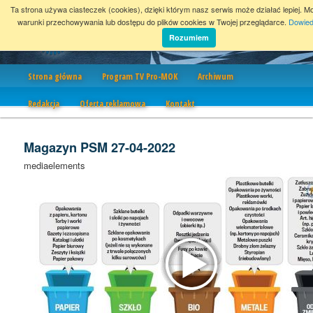
Ta strona używa ciasteczek (cookies), dzięki którym nasz serwis może działać lepiej. M
warunki przechowywania lub dostępu do plików cookies w Twojej przeglądarce.
Dowied
Rozumiem
Nawigacja
Strona główna
Program TV Pro-MOK
Archiwum
Redakcja
Oferta reklamowa
Kontakt
Magazyn PSM 27-04-2022
mediaelements