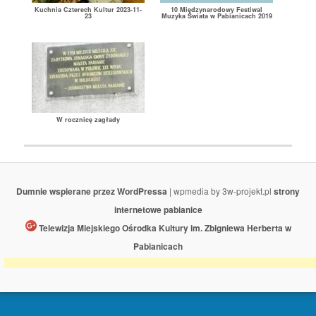
Kuchnia Czterech Kultur 2023-11-
10 Międzynarodowy Festiwal
23
Muzyka Świata w Pabianicach 2019
W rocznicę zagłady
Dumnie wspierane przez WordPressa
| wpmedia by 3w-projekt.pl
strony
internetowe pabianice
Telewizja Miejskiego Ośrodka Kultury im. Zbigniewa Herberta w
Pabianicach