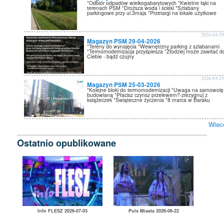
*Odbiór odpadów wielkogabarytowych *Kwietne łąki na
terenach PSM *Droższa woda i ścieki *Szlabany
parkingowe przy ul.3maja *Przetargi na lokale użytkowe
2026-04-2
Magazyn PSM 29-04-2026
*Tereny do wynajęcia *Wewnętrzny parking z szlabanami
*Termomodernizacja przyśpiesza *Złodziej może zawitać d
Ciebie - bądź czujny
2026-03-2
Magazyn PSM 25-03-2026
*Kolejne bloki do termomodernizacji *Uwaga na samowolę
budowlaną *Płacisz czynsz przelewem?-zrezygnuj z
książeczek *Świąteczne życzenia *8 marca w Baraku
Wiec
Ostatnio opublikowane
Info FLESZ 2026-07-03
Puls Miasta 2026-06-22