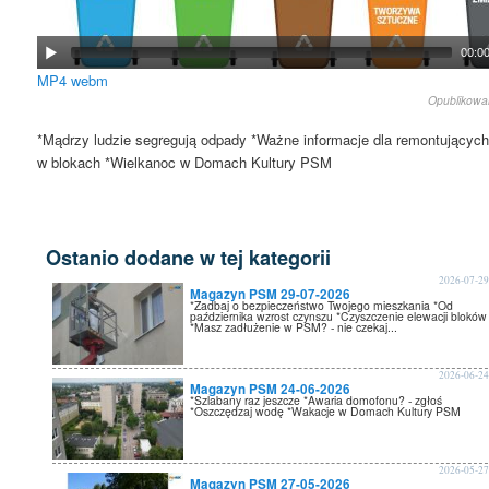
00:0
MP4
webm
Opublikow
*Mądrzy ludzie segregują odpady *Ważne informacje dla remontującyc
w blokach *Wielkanoc w Domach Kultury PSM
Ostanio dodane w tej kategorii
2026-07-2
Magazyn PSM 29-07-2026
*Zadbaj o bezpieczeństwo Twojego mieszkania *Od
października wzrost czynszu *Czyszczenie elewacji bloków
*Masz zadłużenie w PSM? - nie czekaj...
2026-06-2
Magazyn PSM 24-06-2026
*Szlabany raz jeszcze *Awaria domofonu? - zgłoś
*Oszczędzaj wodę *Wakacje w Domach Kultury PSM
2026-05-2
Magazyn PSM 27-05-2026