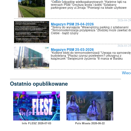
*Odbiór odpadów wielkogabarytowych *Kwietne łąki na
terenach PSM *Droższa woda i ścieki *Szlabany
parkingowe przy ul.3maja *Przetargi na lokale użytkowe
2026-04-2
Magazyn PSM 29-04-2026
*Tereny do wynajęcia *Wewnętrzny parking z szlabanami
*Termomodernizacja przyśpiesza *Złodziej może zawitać d
Ciebie - bądź czujny
2026-03-2
Magazyn PSM 25-03-2026
*Kolejne bloki do termomodernizacji *Uwaga na samowolę
budowlaną *Płacisz czynsz przelewem?-zrezygnuj z
książeczek *Świąteczne życzenia *8 marca w Baraku
Wiec
Ostatnio opublikowane
Info FLESZ 2026-07-03
Puls Miasta 2026-06-22