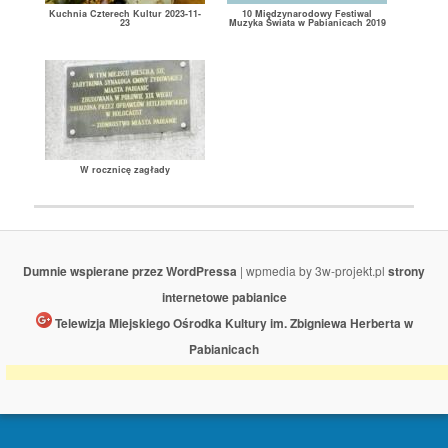
Kuchnia Czterech Kultur 2023-11-
10 Międzynarodowy Festiwal
23
Muzyka Świata w Pabianicach 2019
W rocznicę zagłady
Dumnie wspierane przez WordPressa
| wpmedia by 3w-projekt.pl
strony
internetowe pabianice
Telewizja Miejskiego Ośrodka Kultury im. Zbigniewa Herberta w
Pabianicach