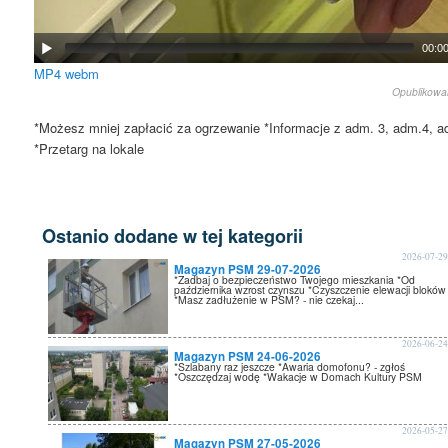
00:0
MP4
webm
Opublikow
*Możesz mniej zapłacić za ogrzewanie *Informacje z adm. 3, adm.4, 
*Przetarg na lokale
Ostanio dodane w tej kategorii
2026-07-2
Magazyn PSM 29-07-2026
*Zadbaj o bezpieczeństwo Twojego mieszkania *Od
października wzrost czynszu *Czyszczenie elewacji bloków
*Masz zadłużenie w PSM? - nie czekaj...
2026-06-2
Magazyn PSM 24-06-2026
*Szlabany raz jeszcze *Awaria domofonu? - zgłoś
*Oszczędzaj wodę *Wakacje w Domach Kultury PSM
2026-05-2
Magazyn PSM 27-05-2026