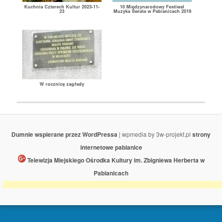
Kuchnia Czterech Kultur 2023-11-
10 Międzynarodowy Festiwal
23
Muzyka Świata w Pabianicach 2019
W rocznicę zagłady
Dumnie wspierane przez WordPressa
| wpmedia by 3w-projekt.pl
strony
internetowe pabianice
Telewizja Miejskiego Ośrodka Kultury im. Zbigniewa Herberta w
Pabianicach