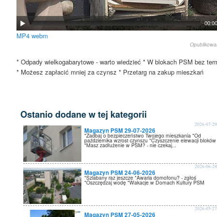
00:0
MP4
webm
Opublikow
* Odpady wielkogabarytowe - warto wiedzieć * W blokach PSM bez te
* Możesz zapłacić mniej za czynsz * Przetarg na zakup mieszkań
Ostanio dodane w tej kategorii
2026-07-2
Magazyn PSM 29-07-2026
*Zadbaj o bezpieczeństwo Twojego mieszkania *Od
października wzrost czynszu *Czyszczenie elewacji bloków
*Masz zadłużenie w PSM? - nie czekaj...
2026-06-2
Magazyn PSM 24-06-2026
*Szlabany raz jeszcze *Awaria domofonu? - zgłoś
*Oszczędzaj wodę *Wakacje w Domach Kultury PSM
2026-05-2
Magazyn PSM 27-05-2026