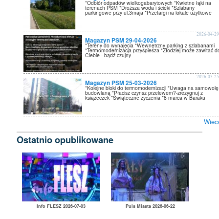
*Odbiór odpadów wielkogabarytowych *Kwietne łąki na
terenach PSM *Droższa woda i ścieki *Szlabany
parkingowe przy ul.3maja *Przetargi na lokale użytkowe
2026-04-2
Magazyn PSM 29-04-2026
*Tereny do wynajęcia *Wewnętrzny parking z szlabanami
*Termomodernizacja przyśpiesza *Złodziej może zawitać d
Ciebie - bądź czujny
2026-03-2
Magazyn PSM 25-03-2026
*Kolejne bloki do termomodernizacji *Uwaga na samowolę
budowlaną *Płacisz czynsz przelewem?-zrezygnuj z
książeczek *Świąteczne życzenia *8 marca w Baraku
Wiec
Ostatnio opublikowane
Info FLESZ 2026-07-03
Puls Miasta 2026-06-22