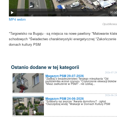
00:0
MP4
webm
Opublikow
*Targowisko na Bugaju - są miejsca na nowe pawilony *Malowanie klat
schodowych *Świadectwo charakterystyki energetycznej *Zakończenie
domach kultury PSM
Ostanio dodane w tej kategorii
2026-07-2
Magazyn PSM 29-07-2026
*Zadbaj o bezpieczeństwo Twojego mieszkania *Od
października wzrost czynszu *Czyszczenie elewacji bloków
*Masz zadłużenie w PSM? - nie czekaj...
2026-06-2
Magazyn PSM 24-06-2026
*Szlabany raz jeszcze *Awaria domofonu? - zgłoś
*Oszczędzaj wodę *Wakacje w Domach Kultury PSM