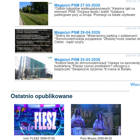
2026-05-2
Magazyn PSM 27-05-2026
*Odbiór odpadów wielkogabarytowych *Kwietne łąki na
terenach PSM *Droższa woda i ścieki *Szlabany
parkingowe przy ul.3maja *Przetargi na lokale użytkowe
2026-04-2
Magazyn PSM 29-04-2026
*Tereny do wynajęcia *Wewnętrzny parking z szlabanami
*Termomodernizacja przyśpiesza *Złodziej może zawitać d
Ciebie - bądź czujny
2026-03-2
Magazyn PSM 25-03-2026
*Kolejne bloki do termomodernizacji *Uwaga na samowolę
budowlaną *Płacisz czynsz przelewem?-zrezygnuj z
książeczek *Świąteczne życzenia *8 marca w Baraku
Wiec
Ostatnio opublikowane
Info FLESZ 2026-07-03
Puls Miasta 2026-06-22