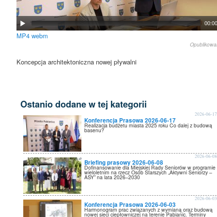
00:0
MP4
webm
Opublikow
Koncepcja architektoniczna nowej pływalni
Ostanio dodane w tej kategorii
2026-06-1
Konferencja Prasowa 2026-06-17
Realizacja budżetu miasta 2025 roku Co dalej z budową
basenu?
2026-06-0
Briefing prasowy 2026-06-08
Dofinansowanie dla Miejskiej Rady Seniorów w programie
wieloletnim na rzecz Osób Starszych „Aktywni Seniorzy –
ASY” na lata 2026–2030
2026-06-0
Konferencja Prasowa 2026-06-03
Harmonogram prac związanych z wymianą oraz budową
nowej sieci ciepłowniczej na terenie Pabianic. Terminy