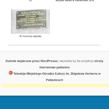
23
Muzyka Świata w Pabianicach 2019
W rocznicę zagłady
Dumnie wspierane przez WordPressa
| wpmedia by 3w-projekt.pl
strony
internetowe pabianice
Telewizja Miejskiego Ośrodka Kultury im. Zbigniewa Herberta w
Pabianicach