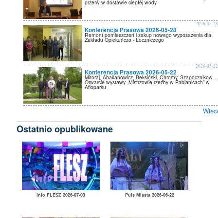
przerw w dostawie ciepłej wody
2026-05-2
Konferencja Prasowa 2026-05-28
Remont pomieszczeń i zakup nowego wyposażenia dla
Zakładu Opiekuńczo - Leczniczego
2026-05-2
Konferencja Prasowa 2026-05-22
Mitoraj, Abakanowicz, Beksiński, Chromy, Szapocznikow ...
Otwarcie wystawy „Mistrzowie rzeźby w Pabianicach” w
Afloparku
Wiec
Ostatnio opublikowane
Info FLESZ 2026-07-03
Puls Miasta 2026-06-22