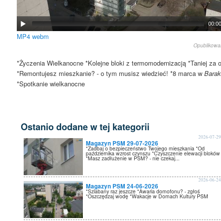
00:0
MP4
webm
Opublikow
*Życzenia Wielkanocne *Kolejne bloki z termomodernizacją *Taniej za 
*Remontujesz mieszkanie? - o tym musisz wiedzieć! *8 marca w
Bara
*Spotkanie wielkanocne
Ostanio dodane w tej kategorii
2026-07-2
Magazyn PSM 29-07-2026
*Zadbaj o bezpieczeństwo Twojego mieszkania *Od
października wzrost czynszu *Czyszczenie elewacji bloków
*Masz zadłużenie w PSM? - nie czekaj...
2026-06-2
Magazyn PSM 24-06-2026
*Szlabany raz jeszcze *Awaria domofonu? - zgłoś
*Oszczędzaj wodę *Wakacje w Domach Kultury PSM