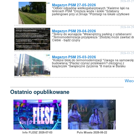
2026-05-2
Magazyn PSM 27-05-2026
*Odbiór odpadów wielkogabarytowych *Kwietne łąki na
terenach PSM *Droższa woda i ścieki *Szlabany
parkingowe przy ul.3maja *Przetargi na lokale użytkowe
2026-04-2
Magazyn PSM 29-04-2026
*Tereny do wynajęcia *Wewnętrzny parking z szlabanami
*Termomodernizacja przyśpiesza *Złodziej może zawitać d
Ciebie - bądź czujny
2026-03-2
Magazyn PSM 25-03-2026
*Kolejne bloki do termomodernizacji *Uwaga na samowolę
budowlaną *Płacisz czynsz przelewem?-zrezygnuj z
książeczek *Świąteczne życzenia *8 marca w Baraku
Wiec
Ostatnio opublikowane
Info FLESZ 2026-07-03
Puls Miasta 2026-06-22