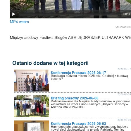
00:0
MP4
webm
Opublikow
Międzynarodowy Festiwal Biegów ABM JĘDRASZEK ULTRAPARK W
Ostanio dodane w tej kategorii
2026-06-1
Konferencja Prasowa 2026-06-17
Realizacja budżetu miasta 2025 roku Co dalej z budową
basenu?
2026-06-0
Briefing prasowy 2026-06-08
Dofinansowanie dla Miejskiej Rady Seniorów w programie
wieloletnim na rzecz Osób Starszych „Aktywni Seniorzy –
ASY” na lata 2026–2030
2026-06-0
Konferencja Prasowa 2026-06-03
Harmonogram prac związanych z wymianą oraz budową
nowej sieci ciepłowniczej na terenie Pabianic. Terminy