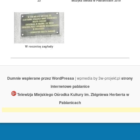
23
Muzyka Świata w Pabianicach 2019
W rocznicę zagłady
Dumnie wspierane przez WordPressa
| wpmedia by 3w-projekt.pl
strony
internetowe pabianice
Telewizja Miejskiego Ośrodka Kultury im. Zbigniewa Herberta w
Pabianicach