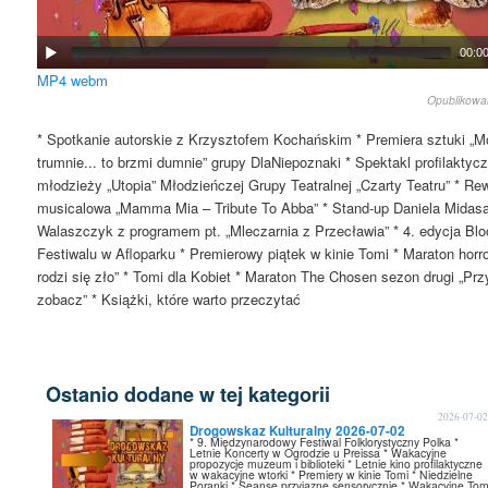
00:0
MP4
webm
Opublikow
* Spotkanie autorskie z Krzysztofem Kochańskim * Premiera sztuki „
trumnie... to brzmi dumnie” grupy DlaNiepoznaki * Spektakl profilaktyc
młodzieży „Utopia” Młodzieńczej Grupy Teatralnej „Czarty Teatru” * Re
musicalowa „Mamma Mia – Tribute To Abba” * Stand-up Daniela Midasa
Walaszczyk z programem pt. „Mleczarnia z Przecławia” * 4. edycja Bl
Festiwalu w Afloparku * Premierowy piątek w kinie Tomi * Maraton hor
rodzi się zło” * Tomi dla Kobiet * Maraton The Chosen sezon drugi „Przy
zobacz” * Książki, które warto przeczytać
Ostanio dodane w tej kategorii
2026-07-0
Drogowskaz Kulturalny 2026-07-02
* 9. Międzynarodowy Festiwal Folklorystyczny Polka *
Letnie Koncerty w Ogrodzie u Preissa * Wakacyjne
propozycje muzeum i biblioteki * Letnie kino profilaktyczne
w wakacyjne wtorki * Premiery w kinie Tomi * Niedzielne
Poranki * Seanse przyjazne sensorycznie * Wakacyjne Tom