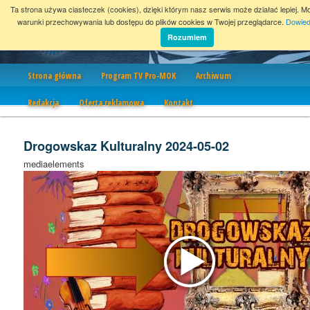
Ta strona używa ciasteczek (cookies), dzięki którym nasz serwis może działać lepiej. M
warunki przechowywania lub dostępu do plików cookies w Twojej przeglądarce.
Dowied
Rozumiem
Nawigacja
Strona główna
Program TV Pro-MOK
Archiwum
Redakcja
Oferta reklamowa
Kontakt
Drogowskaz Kulturalny 2024-05-02
mediaelements