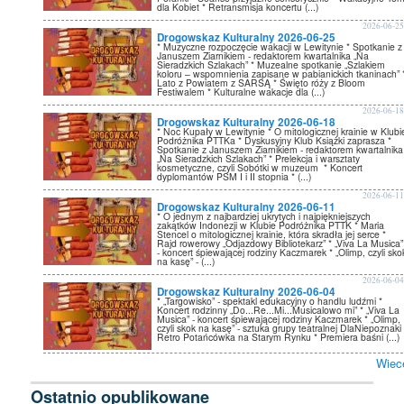
dla Kobiet * Retransmisja koncertu (...)
2026-06-2
Drogowskaz Kulturalny 2026-06-25
* Muzyczne rozpoczęcie wakacji w Lewitynie * Spotkanie z
Januszem Ziarnikiem - redaktorem kwartalnika „Na
Sieradzkich Szlakach” * Muzealne spotkanie „Szlakiem
koloru – wspomnienia zapisane w pabianickich tkaninach” 
Lato z Powiatem z SARSĄ * Święto róży z Bloom
Festiwalem * Kulturalne wakacje dla (...)
2026-06-1
Drogowskaz Kulturalny 2026-06-18
* Noc Kupały w Lewitynie * O mitologicznej krainie w Klubi
Podróżnika PTTKa * Dyskusyjny Klub Książki zaprasza *
Spotkanie z Januszem Ziarnikiem - redaktorem kwartalnika
„Na Sieradzkich Szlakach” * Prelekcja i warsztaty
kosmetyczne, czyli Sobótki w muzeum * Koncert
dyplomantów PSM I i II stopnia * (...)
2026-06-1
Drogowskaz Kulturalny 2026-06-11
* O jednym z najbardziej ukrytych i najpiękniejszych
zakątków Indonezji w Klubie Podróżnika PTTK * Maria
Stencel o mitologicznej krainie, która skradła jej serce *
Rajd rowerowy „Odjazdowy Bibliotekarz” * „Viva La Musica”
- koncert śpiewającej rodziny Kaczmarek * „Olimp, czyli sko
na kasę” - (...)
2026-06-0
Drogowskaz Kulturalny 2026-06-04
* „Targowisko” - spektakl edukacyjny o handlu ludźmi *
Koncert rodzinny „Do...Re...Mi...Musicalowo mi” * „Viva La
Musica” - koncert śpiewającej rodziny Kaczmarek * „Olimp,
czyli skok na kasę” - sztuka grupy teatralnej DlaNiepoznaki 
Retro Potańcówka na Starym Rynku * Premiera baśni (...)
Wiec
Ostatnio opublikowane