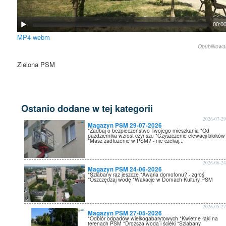
00:0
MP4
webm
Opublikow
Zielona PSM
Ostanio dodane w tej kategorii
2026-07-2
Magazyn PSM 29-07-2026
*Zadbaj o bezpieczeństwo Twojego mieszkania *Od
października wzrost czynszu *Czyszczenie elewacji bloków
*Masz zadłużenie w PSM? - nie czekaj...
2026-06-2
Magazyn PSM 24-06-2026
*Szlabany raz jeszcze *Awaria domofonu? - zgłoś
*Oszczędzaj wodę *Wakacje w Domach Kultury PSM
2026-05-2
Magazyn PSM 27-05-2026
*Odbiór odpadów wielkogabarytowych *Kwietne łąki na
terenach PSM *Droższa woda i ścieki *Szlabany