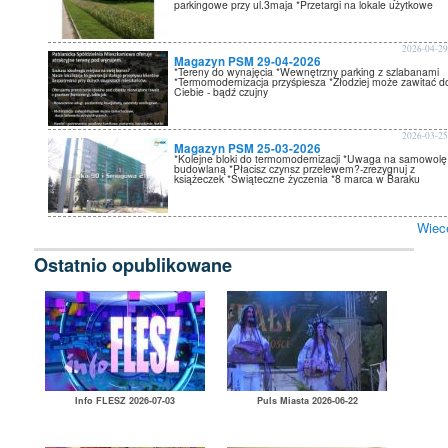
parkingowe przy ul.3maja *Przetargi na lokale użytkowe
2026-04-2
Magazyn PSM 29-04-2026
*Tereny do wynajęcia *Wewnętrzny parking z szlabanami
*Termomodernizacja przyśpiesza *Złodziej może zawitać d
Ciebie - bądź czujny
2026-03-2
Magazyn PSM 25-03-2026
*Kolejne bloki do termomodernizacji *Uwaga na samowolę
budowlaną *Płacisz czynsz przelewem?-zrezygnuj z
książeczek *Świąteczne życzenia *8 marca w Baraku
Wiec
Ostatnio opublikowane
Info FLESZ 2026-07-03
Puls Miasta 2026-06-22