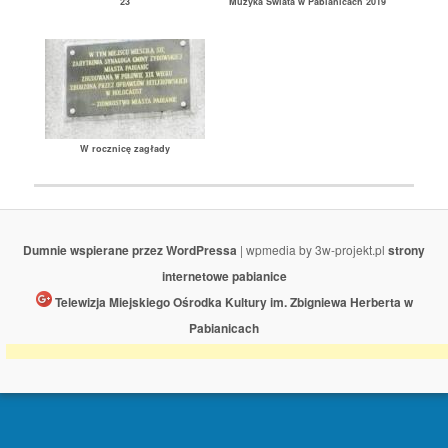
23
Muzyka Świata w Pabianicach 2019
W rocznicę zagłady
Dumnie wspierane przez WordPressa
| wpmedia by 3w-projekt.pl
strony
internetowe pabianice
Telewizja Miejskiego Ośrodka Kultury im. Zbigniewa Herberta w
Pabianicach