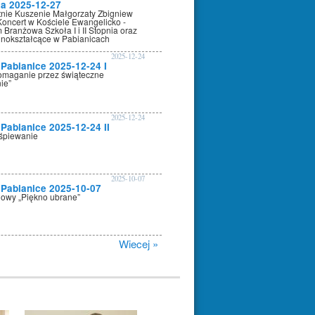
ta 2025-12-27
tnie Kuszenie Małgorzaty Zbigniew
Koncert w Kościele Ewangelicko -
Branżowa Szkoła I i II Stopnia oraz
nokształcące w Pabianicach
2025-12-24
Pabianice 2025-12-24 I
pomaganie przez świąteczne
ie”
2025-12-24
Pabianice 2025-12-24 II
śpiewanie
2025-10-07
Pabianice 2025-10-07
owy „Piękno ubrane”
Wiecej »