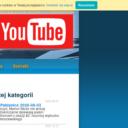
w cookies w Twojej przeglądarce.
Dowiedz się więcej
Rozumiem
a
Kontakt
ej kategorii
2026-08-03
Pabianice 2026-08-03
alczyć, Mamo! Może nie wrócę
bianiczanie śpiewają pieśni
 Koncert z okazji 82. rocznicy wybuchu
Warszawskiego
2025-12-27