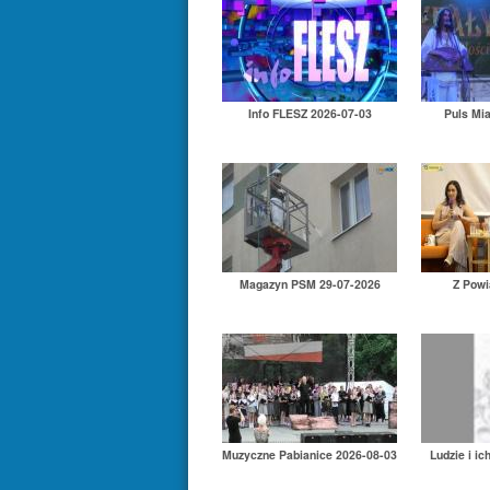
Info FLESZ 2026-07-03
Puls Mi
Magazyn PSM 29-07-2026
Z Powi
Muzyczne Pabianice 2026-08-03
Ludzie i ic