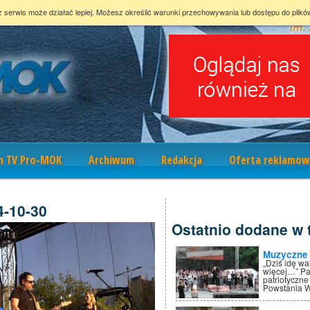
z serwis może działać lepiej. Możesz określić warunki przechowywania lub dostępu do plikó
m TV Pro-MOK
Archiwum
Redakcja
Oferta reklamow
4-10-30
Ostatnio dodane w t
Muzyczne 
„Dziś idę w
więcej…” Pa
patriotyczne
Powstania 