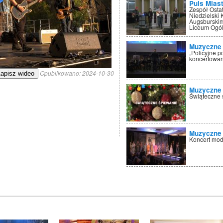
Puls Mias
Zespół Osta
Niedzielski 
Augsburskim 
Liceum Ogól
Muzyczne 
„Policyjne 
koncertowan
Opublikowano:
2024-10-30
apisz wideo
Muzyczne 
Świąteczne 
Muzyczne 
Koncert mod