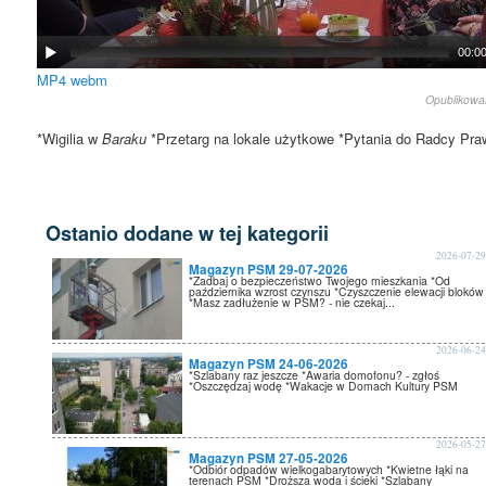
00:0
MP4
webm
Opublikow
*Wigilia w
Baraku
*Przetarg na lokale użytkowe *Pytania do Radcy Pr
Ostanio dodane w tej kategorii
2026-07-2
Magazyn PSM 29-07-2026
*Zadbaj o bezpieczeństwo Twojego mieszkania *Od
października wzrost czynszu *Czyszczenie elewacji bloków
*Masz zadłużenie w PSM? - nie czekaj...
2026-06-2
Magazyn PSM 24-06-2026
*Szlabany raz jeszcze *Awaria domofonu? - zgłoś
*Oszczędzaj wodę *Wakacje w Domach Kultury PSM
2026-05-2
Magazyn PSM 27-05-2026
*Odbiór odpadów wielkogabarytowych *Kwietne łąki na
terenach PSM *Droższa woda i ścieki *Szlabany