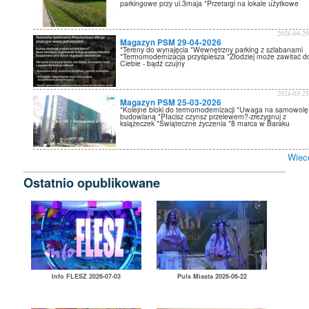
parkingowe przy ul.3maja *Przetargi na lokale użytkowe
2026-04-2
Magazyn PSM 29-04-2026
*Tereny do wynajęcia *Wewnętrzny parking z szlabanami
*Termomodernizacja przyśpiesza *Złodziej może zawitać d
Ciebie - bądź czujny
2026-03-2
Magazyn PSM 25-03-2026
*Kolejne bloki do termomodernizacji *Uwaga na samowolę
budowlaną *Płacisz czynsz przelewem?-zrezygnuj z
książeczek *Świąteczne życzenia *8 marca w Baraku
Wiec
Ostatnio opublikowane
Info FLESZ 2026-07-03
Puls Miasta 2026-06-22