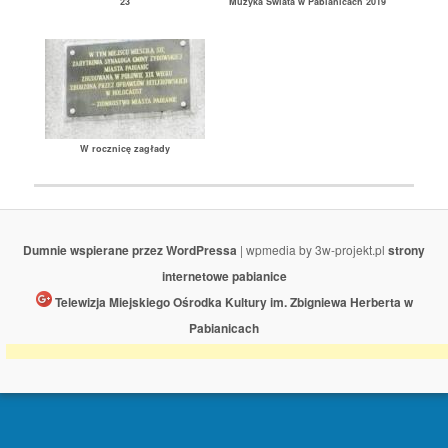
23
Muzyka Świata w Pabianicach 2019
W rocznicę zagłady
Dumnie wspierane przez WordPressa
| wpmedia by 3w-projekt.pl
strony
internetowe pabianice
Telewizja Miejskiego Ośrodka Kultury im. Zbigniewa Herberta w
Pabianicach