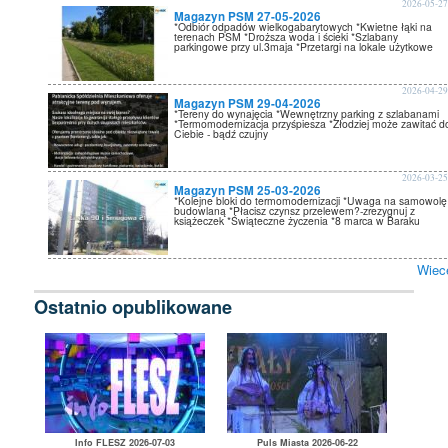
2026-05-2
Magazyn PSM 27-05-2026
*Odbiór odpadów wielkogabarytowych *Kwietne łąki na
terenach PSM *Droższa woda i ścieki *Szlabany
parkingowe przy ul.3maja *Przetargi na lokale użytkowe
2026-04-2
Magazyn PSM 29-04-2026
*Tereny do wynajęcia *Wewnętrzny parking z szlabanami
*Termomodernizacja przyśpiesza *Złodziej może zawitać d
Ciebie - bądź czujny
2026-03-2
Magazyn PSM 25-03-2026
*Kolejne bloki do termomodernizacji *Uwaga na samowolę
budowlaną *Płacisz czynsz przelewem?-zrezygnuj z
książeczek *Świąteczne życzenia *8 marca w Baraku
Wiec
Ostatnio opublikowane
Info FLESZ 2026-07-03
Puls Miasta 2026-06-22