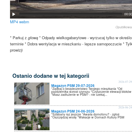
00:0
MP4
webm
Opublikow
* Parkuj z
głową
* Odpady wielkogabarytowe - wyrzucaj tylko w określ
terminie * Dobra wentylacja w mieszkaniu - lepsze samopoczucie * Ty
prowizji
Ostanio dodane w tej kategorii
2026-07-2
Magazyn PSM 29-07-2026
*Zadbaj o bezpieczeństwo Twojego mieszkania *Od
października wzrost czynszu *Czyszczenie elewacji bloków
*Masz zadłużenie w PSM? - nie czekaj...
2026-06-2
Magazyn PSM 24-06-2026
*Szlabany raz jeszcze *Awaria domofonu? - zgłoś
*Oszczędzaj wodę *Wakacje w Domach Kultury PSM