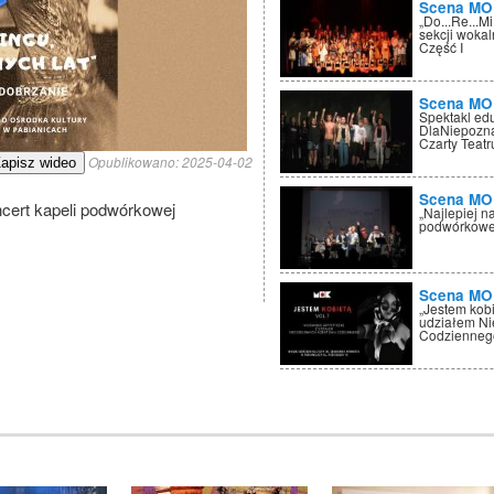
Scena MO
„Do...Re...M
sekcji wokal
Część I
Scena MO
Spektakl edu
DlaNiepozna
Czarty Teatr
Opublikowano:
2025-04-02
apisz wideo
Scena MO
ncert kapeli podwórkowej
„Najlepiej 
podwórkowe
Scena MO
„Jestem kobi
udziałem Ni
Codziennego