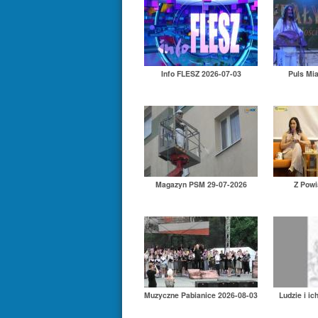
Info FLESZ 2026-07-03
Puls Mi
Magazyn PSM 29-07-2026
Z Powi
Muzyczne Pabianice 2026-08-03
Ludzie i ic