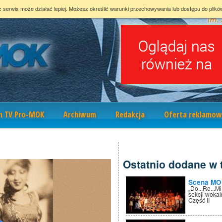
z serwis może działać lepiej. Możesz określić warunki przechowywania lub dostępu do plikó
m TV Pro-MOK
Archiwum
Redakcja
Oferta reklamow
Ostatnio dodane w t
Scena MO
„Do...Re...M
sekcji wokal
Część II