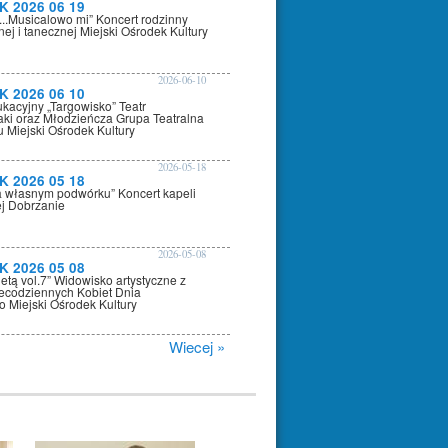
K 2026 06 19
i...Musicalowo mi” Koncert rodzinny
nej i tanecznej Miejski Ośrodek Kultury
2026-06-10
K 2026 06 10
kacyjny „Targowisko” Teatr
ki oraz Młodzieńcza Grupa Teatralna
u Miejski Ośrodek Kultury
2026-05-18
K 2026 05 18
na własnym podwórku” Koncert kapeli
j Dobrzanie
2026-05-08
K 2026 05 08
etą vol.7” Widowisko artystyczne z
ecodziennych Kobiet Dnia
 Miejski Ośrodek Kultury
Wiecej »