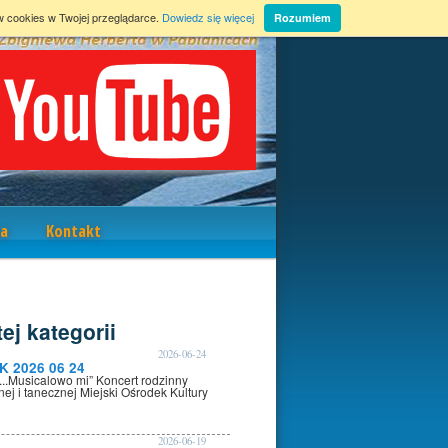
w cookies w Twojej przeglądarce.
Dowiedz się więcej
Rozumiem
a
Kontakt
ej kategorii
2026-06-24
K 2026 06 24
i...Musicalowo mi” Koncert rodzinny
nej i tanecznej Miejski Ośrodek Kultury
2026-06-19